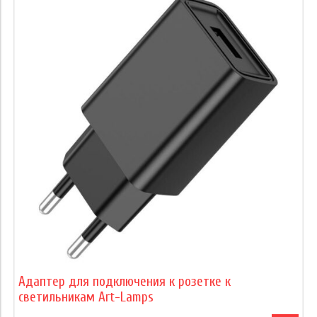
Адаптер для подключения к розетке к
светильникам Art-Lamps