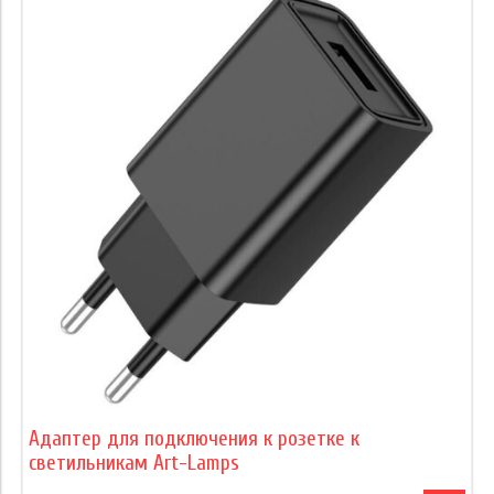
Адаптер для подключения к розетке к
светильникам Art-Lamps