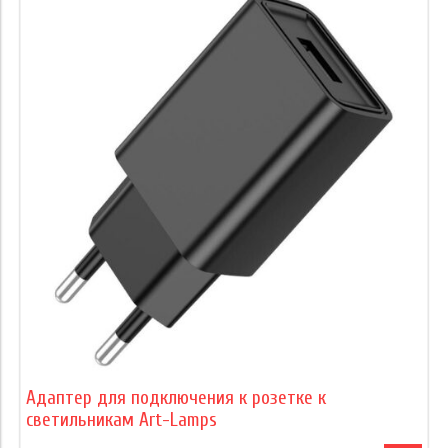
Адаптер для подключения к розетке к
светильникам Art-Lamps