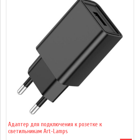
Адаптер для подключения к розетке к
светильникам Art-Lamps