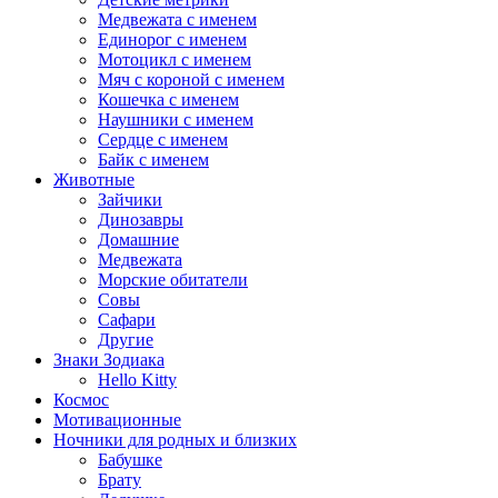
Медвежата с именем
Единорог с именем
Мотоцикл с именем
Мяч с короной с именем
Кошечка с именем
Наушники с именем
Сердце с именем
Байк с именем
Животные
Зайчики
Динозавры
Домашние
Медвежата
Морские обитатели
Совы
Сафари
Другие
Знаки Зодиака
Hello Kitty
Космос
Мотивационные
Ночники для родных и близких
Бабушке
Брату