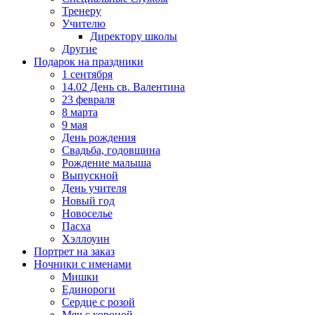
Тренеру
Учителю
Директору школы
Другие
Подарок на праздники
1 сентября
14.02 День св. Валентина
23 февраля
8 марта
9 мая
День рождения
Свадьба, годовщина
Рождение малыша
Выпускной
День учителя
Новый год
Новоселье
Пасха
Хэллоуин
Портрет на заказ
Ночники с именами
Мишки
Единороги
Сердце с розой
Мяч с короной