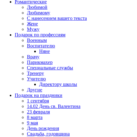
Романтические
Любимой
Любимому
С нанесением вашего текста
Жене
Мужу
Подарок по профессиям
Военным
Воспитателю
Няне
Врачу
Парикмахер
Специальные службы
Тренеру
Учителю
Директору школы
Другие
Подарок на праздники
1 сентября
14.02 День св. Валентина
23 февраля
8 марта
9 мая
День рождения
Свадьба, годовщина