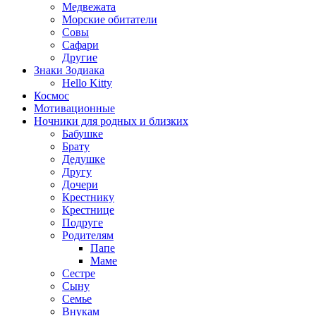
Медвежата
Морские обитатели
Совы
Сафари
Другие
Знаки Зодиака
Hello Kitty
Космос
Мотивационные
Ночники для родных и близких
Бабушке
Брату
Дедушке
Другу
Дочери
Крестнику
Крестнице
Подруге
Родителям
Папе
Маме
Сестре
Сыну
Семье
Внукам