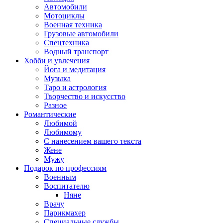
Автомобили
Мотоциклы
Военная техника
Грузовые автомобили
Спецтехника
Водный транспорт
Хобби и увлечения
Йога и медитация
Музыка
Таро и астрология
Творчество и искусство
Разное
Романтические
Любимой
Любимому
С нанесением вашего текста
Жене
Мужу
Подарок по профессиям
Военным
Воспитателю
Няне
Врачу
Парикмахер
Специальные службы