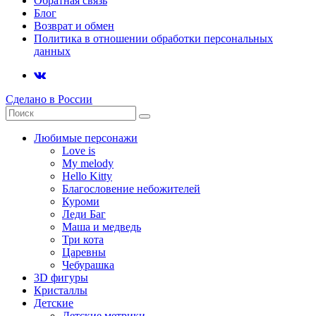
Обратная связь
Блог
Возврат и обмен
Политика в отношении обработки персональных
данных
Сделано в России
Любимые персонажи
Love is
My melody
Hello Kitty
Благословение небожителей
Куроми
Леди Баг
Маша и медведь
Три кота
Царевны
Чебурашка
3D фигуры
Кристаллы
Детские
Детские метрики