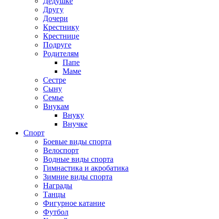
Дедушке
Другу
Дочери
Крестнику
Крестнице
Подруге
Родителям
Папе
Маме
Сестре
Сыну
Семье
Внукам
Внуку
Внучке
Спорт
Боевые виды спорта
Велоспорт
Водные виды спорта
Гимнастика и акробатика
Зимние виды спорта
Награды
Танцы
Фигурное катание
Футбол