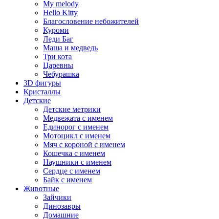
My melody
Hello Kitty
Благословение небожителей
Куроми
Леди Баг
Маша и медведь
Три кота
Царевны
Чебурашка
3D фигуры
Кристаллы
Детские
Детские метрики
Медвежата с именем
Единорог с именем
Мотоцикл с именем
Мяч с короной с именем
Кошечка с именем
Наушники с именем
Сердце с именем
Байк с именем
Животные
Зайчики
Динозавры
Домашние