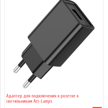
Адаптер для подключения к розетке к
светильникам Art-Lamps