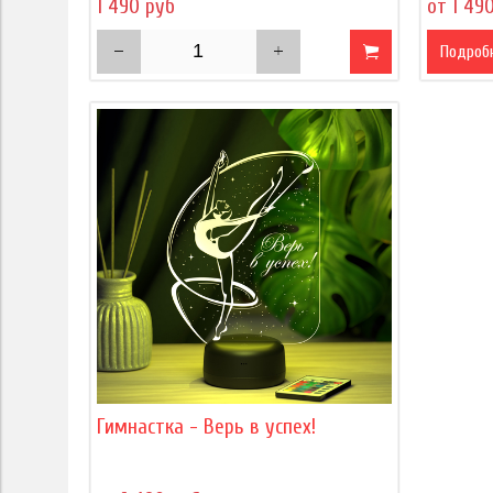
1 490 руб
от 1 49
Подроб
Гимнастка - Верь в успех!