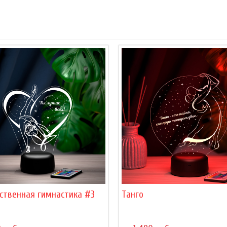
ственная гимнастика #3
Танго