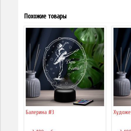
Похожие товары
Балерина #3
Художе