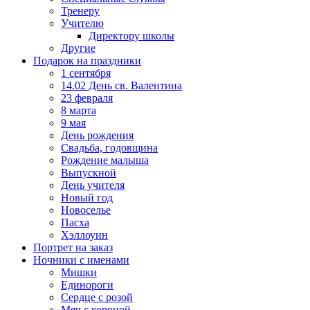
Тренеру
Учителю
Директору школы
Другие
Подарок на праздники
1 сентября
14.02 День св. Валентина
23 февраля
8 марта
9 мая
День рождения
Свадьба, годовщина
Рождение малыша
Выпускной
День учителя
Новый год
Новоселье
Пасха
Хэллоуин
Портрет на заказ
Ночники с именами
Мишки
Единороги
Сердце с розой
Мяч с короной