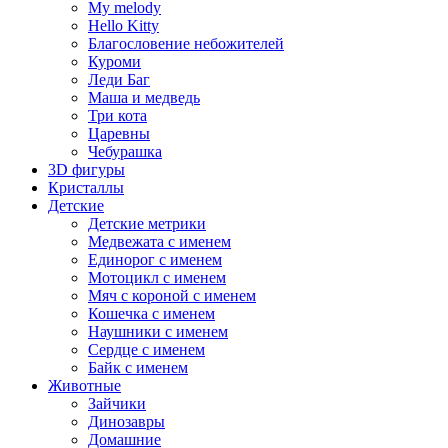
My melody
Hello Kitty
Благословение небожителей
Куроми
Леди Баг
Маша и медведь
Три кота
Царевны
Чебурашка
3D фигуры
Кристаллы
Детские
Детские метрики
Медвежата с именем
Единорог с именем
Мотоцикл с именем
Мяч с короной с именем
Кошечка с именем
Наушники с именем
Сердце с именем
Байк с именем
Животные
Зайчики
Динозавры
Домашние