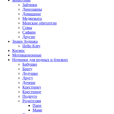
Животные
Зайчики
Динозавры
Домашние
Медвежата
Морские обитатели
Совы
Сафари
Другие
Знаки Зодиака
Hello Kitty
Космос
Мотивационные
Ночники для родных и близких
Бабушке
Брату
Дедушке
Другу
Дочери
Крестнику
Крестнице
Подруге
Родителям
Папе
Маме