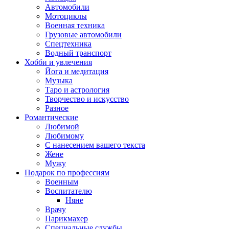
Автомобили
Мотоциклы
Военная техника
Грузовые автомобили
Спецтехника
Водный транспорт
Хобби и увлечения
Йога и медитация
Музыка
Таро и астрология
Творчество и искусство
Разное
Романтические
Любимой
Любимому
С нанесением вашего текста
Жене
Мужу
Подарок по профессиям
Военным
Воспитателю
Няне
Врачу
Парикмахер
Специальные службы