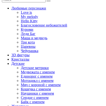
Любимые персонажи
Love is
My melody
Hello Kitty
Благословение небожителей
Куроми
Леди Баг
Маша и медведь
Три кота
Царевны
Чебурашка
3D фигуры
Кристаллы
Детские
Детские метрики
Медвежата с именем
Единорог с именем
Мотоцикл с именем
Мяч с короной с именем
Кошечка с именем
Наушники с именем
Сердце с именем
Байк с именем