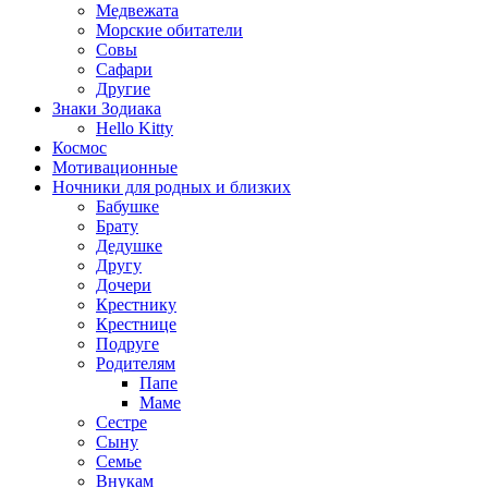
Медвежата
Морские обитатели
Совы
Сафари
Другие
Знаки Зодиака
Hello Kitty
Космос
Мотивационные
Ночники для родных и близких
Бабушке
Брату
Дедушке
Другу
Дочери
Крестнику
Крестнице
Подруге
Родителям
Папе
Маме
Сестре
Сыну
Семье
Внукам