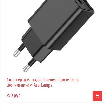
Адаптер для подключения к розетке к
светильникам Art-Lamps
250 руб