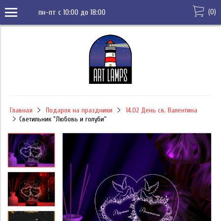
(
0
)
пн-пт с 10:00 до 18:00
Главная
Подарок на праздники
14.02 День св. Валентина
Светильник "Любовь и голуби"