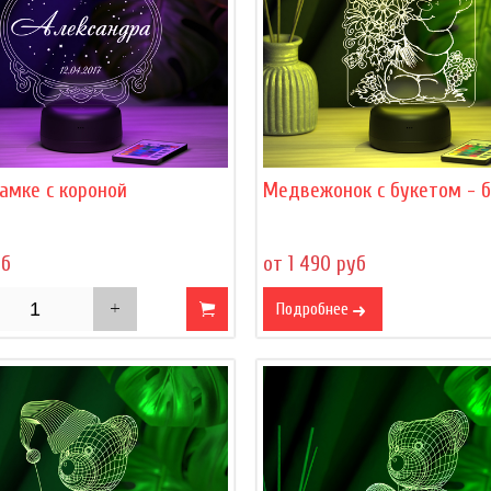
амке с короной
Медвежонок с букетом - 
уб
от 1 490 руб
Подробнее