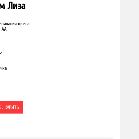
м Лиза
реливания цвета
к АА
ечка
КУПИТЬ