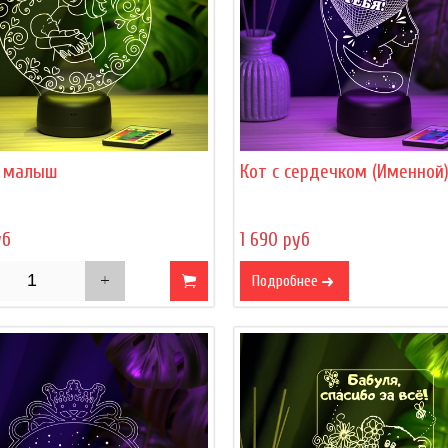
 малыш
Кот с сердечком (Именной
уб
1 690 руб
Подробнее