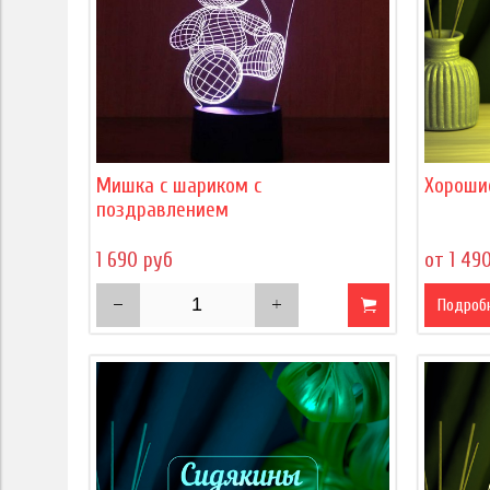
Мишка с шариком с
Хороши
поздравлением
1 690 руб
от 1 49
Подроб