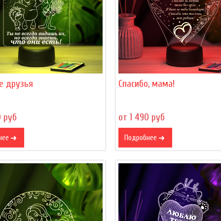
е друзья
Спасибо, мама!
0 руб
от 1 490 руб
нее
Подробнее