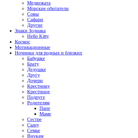
Медвежата
Морские обитатели
Совы
Сафари
Другие
Знаки Зодиака
Hello Kitty
Космос
Мотивационные
Ночники для родных и близких
Бабушке
Брату
Дедушке
Другу
Дочери
Крестнику
Крестнице
Подруге
Родителям
Папе
Маме
Сестре
Сыну
Семье
Внукам