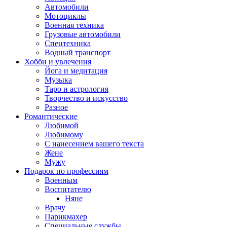
Автомобили
Мотоциклы
Военная техника
Грузовые автомобили
Спецтехника
Водный транспорт
Хобби и увлечения
Йога и медитация
Музыка
Таро и астрология
Творчество и искусство
Разное
Романтические
Любимой
Любимому
С нанесением вашего текста
Жене
Мужу
Подарок по профессиям
Военным
Воспитателю
Няне
Врачу
Парикмахер
Специальные службы