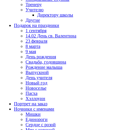
Тренеру
Учителю
Директору школы
Другие
Подарок на праздники
1 сентября
14.02 День св. Валентина
23 февраля
8 марта
9 мая
День рождения
Свадьба, годовщина
Рождение малыша
Выпускной
День учителя
Новый год
Новоселье
Пасха
Хэллоуин
Портрет на заказ
Ночники с именами
Мишки
Единороги
Сердце с розой
Мяч с короной