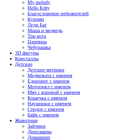
My melody
Hello Kitty
Благословение небожителей
Куроми
Леди Баг
Маша и медведь
Три кота
Царевны
Чебурашка
3D фигуры
Кристаллы
Детские
Детские метрики
Медвежата с именем
Единорог с именем
Мотоцикл с именем
Мяч с короной с именем
Кошечка с именем
Наушники с именем
Сердце с именем
Байк с именем
Животные
Зайчики
Динозавры
Домашние