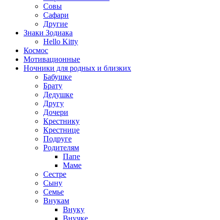
Совы
Сафари
Другие
Знаки Зодиака
Hello Kitty
Космос
Мотивационные
Ночники для родных и близких
Бабушке
Брату
Дедушке
Другу
Дочери
Крестнику
Крестнице
Подруге
Родителям
Папе
Маме
Сестре
Сыну
Семье
Внукам
Внуку
Внучке