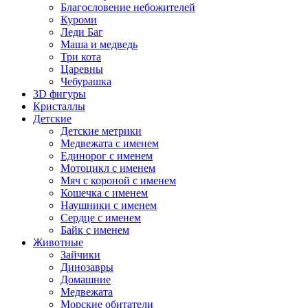
Благословение небожителей
Куроми
Леди Баг
Маша и медведь
Три кота
Царевны
Чебурашка
3D фигуры
Кристаллы
Детские
Детские метрики
Медвежата с именем
Единорог с именем
Мотоцикл с именем
Мяч с короной с именем
Кошечка с именем
Наушники с именем
Сердце с именем
Байк с именем
Животные
Зайчики
Динозавры
Домашние
Медвежата
Морские обитатели