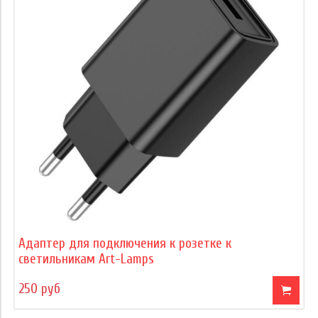
Адаптер для подключения к розетке к
светильникам Art-Lamps
250 руб