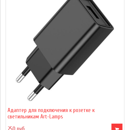
Адаптер для подключения к розетке к
светильникам Art-Lamps
250 руб