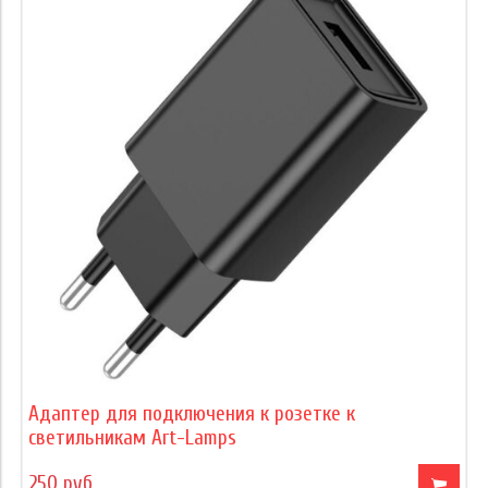
Адаптер для подключения к розетке к
светильникам Art-Lamps
250 руб