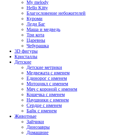
My melody
Hello Kitty
Благословение небожителей
Куроми
Леди Баг
Маша и медведь
Три кота
Царевны
Чебурашка
3D фигуры
Кристаллы
Детские
Детские метрики
Медвежата с именем
Единорог с именем
Мотоцикл с именем
Мяч с короной с именем
Кошечка с именем
Наушники с именем
Сердце с именем
Байк с именем
Животные
Зайчики
Динозавры
Домашние