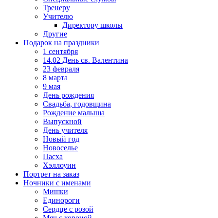
Тренеру
Учителю
Директору школы
Другие
Подарок на праздники
1 сентября
14.02 День св. Валентина
23 февраля
8 марта
9 мая
День рождения
Свадьба, годовщина
Рождение малыша
Выпускной
День учителя
Новый год
Новоселье
Пасха
Хэллоуин
Портрет на заказ
Ночники с именами
Мишки
Единороги
Сердце с розой
Мяч с короной