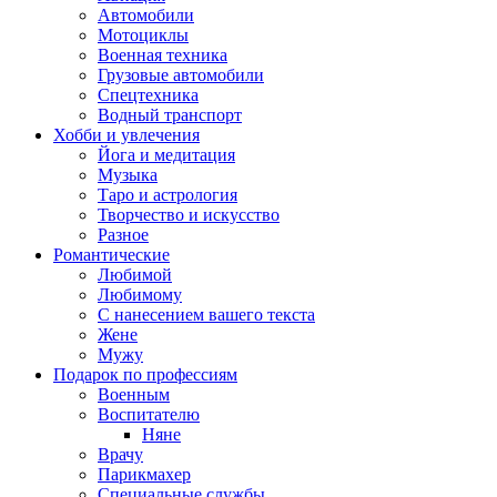
Автомобили
Мотоциклы
Военная техника
Грузовые автомобили
Спецтехника
Водный транспорт
Хобби и увлечения
Йога и медитация
Музыка
Таро и астрология
Творчество и искусство
Разное
Романтические
Любимой
Любимому
С нанесением вашего текста
Жене
Мужу
Подарок по профессиям
Военным
Воспитателю
Няне
Врачу
Парикмахер
Специальные службы