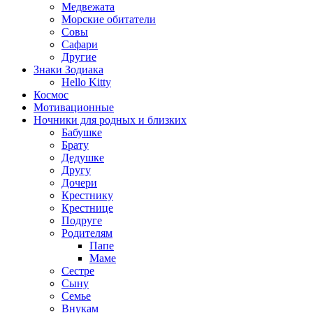
Медвежата
Морские обитатели
Совы
Сафари
Другие
Знаки Зодиака
Hello Kitty
Космос
Мотивационные
Ночники для родных и близких
Бабушке
Брату
Дедушке
Другу
Дочери
Крестнику
Крестнице
Подруге
Родителям
Папе
Маме
Сестре
Сыну
Семье
Внукам