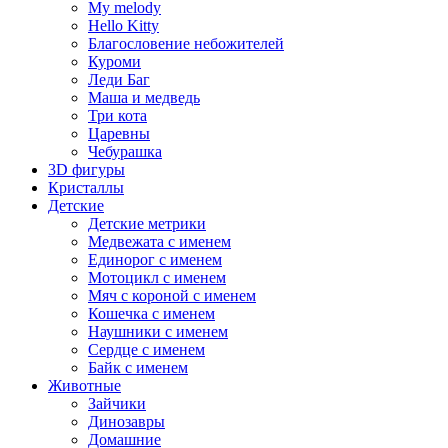
My melody
Hello Kitty
Благословение небожителей
Куроми
Леди Баг
Маша и медведь
Три кота
Царевны
Чебурашка
3D фигуры
Кристаллы
Детские
Детские метрики
Медвежата с именем
Единорог с именем
Мотоцикл с именем
Мяч с короной с именем
Кошечка с именем
Наушники с именем
Сердце с именем
Байк с именем
Животные
Зайчики
Динозавры
Домашние