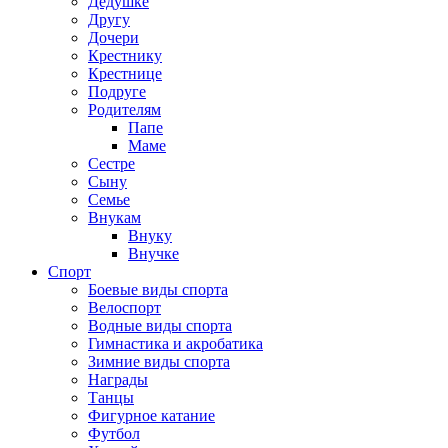
Дедушке
Другу
Дочери
Крестнику
Крестнице
Подруге
Родителям
Папе
Маме
Сестре
Сыну
Семье
Внукам
Внуку
Внучке
Спорт
Боевые виды спорта
Велоспорт
Водные виды спорта
Гимнастика и акробатика
Зимние виды спорта
Награды
Танцы
Фигурное катание
Футбол