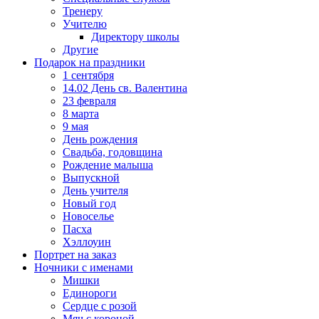
Тренеру
Учителю
Директору школы
Другие
Подарок на праздники
1 сентября
14.02 День св. Валентина
23 февраля
8 марта
9 мая
День рождения
Свадьба, годовщина
Рождение малыша
Выпускной
День учителя
Новый год
Новоселье
Пасха
Хэллоуин
Портрет на заказ
Ночники с именами
Мишки
Единороги
Сердце с розой
Мяч с короной