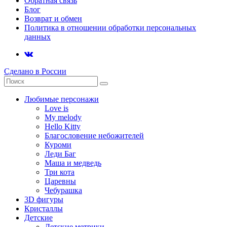
Обратная связь
Блог
Возврат и обмен
Политика в отношении обработки персональных
данных
Сделано в России
Любимые персонажи
Love is
My melody
Hello Kitty
Благословение небожителей
Куроми
Леди Баг
Маша и медведь
Три кота
Царевны
Чебурашка
3D фигуры
Кристаллы
Детские
Детские метрики