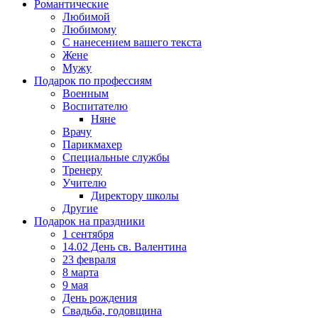
Романтические
Любимой
Любимому
С нанесением вашего текста
Жене
Мужу
Подарок по профессиям
Военным
Воспитателю
Няне
Врачу
Парикмахер
Специальные службы
Тренеру
Учителю
Директору школы
Другие
Подарок на праздники
1 сентября
14.02 День св. Валентина
23 февраля
8 марта
9 мая
День рождения
Свадьба, годовщина