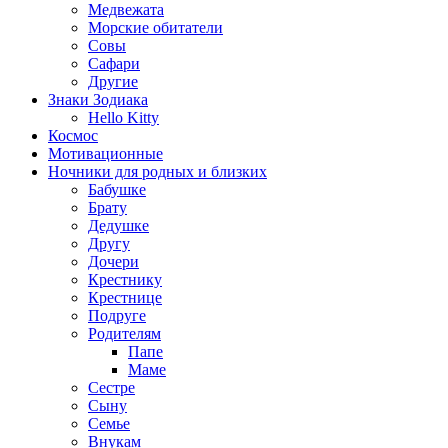
Медвежата
Морские обитатели
Совы
Сафари
Другие
Знаки Зодиака
Hello Kitty
Космос
Мотивационные
Ночники для родных и близких
Бабушке
Брату
Дедушке
Другу
Дочери
Крестнику
Крестнице
Подруге
Родителям
Папе
Маме
Сестре
Сыну
Семье
Внукам