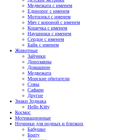
Медвежата с именем
Единорог с именем
Мотоцикл с именем
Мяч с короной с именем
Кошечка с именем
Наушники с именем
Сердце с именем
Байк с именем
Животные
Зайчики
Динозавры
Домашние
Медвежата
Морские обитатели
Совы
Сафари
Другие
Знаки Зодиака
Hello Kitty
Космос
Мотивационные
Ночники для родных и близких
Бабушке
Брату