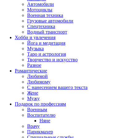
Автомобили
Мотоциклы
Военная техника
Грузовые автомобили
Спецтехника
Водный транспорт
Хобби и увлечения
Йога и медитация
Музыка
Таро и астрология
Творчество и искусство
Разное
Романтические
Любимой
Любимому
С нанесением вашего текста
Жене
Мужу
Подарок по профессиям
Военным
Воспитателю
Няне
Врачу
Парикмахер
Специальные службы