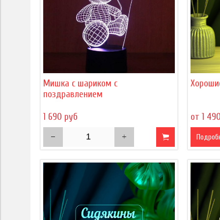
Мишка с шариком с
Хороши
поздравлением
1 690 руб
от 1 49
Подроб