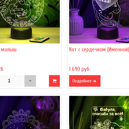
 малыш
Кот с сердечком (Именной
уб
1 690 руб
Подробнее