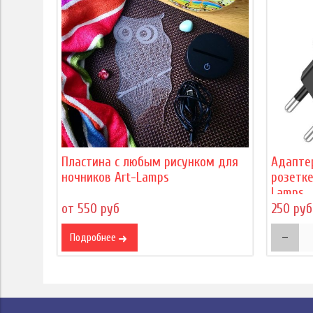
Пластина с любым рисунком для
Адапте
ночников Art-Lamps
розетке
Lamps
от 550 руб
250 руб
Подробнее