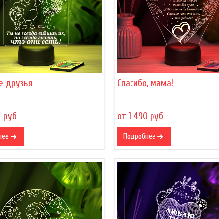
е друзья
Спасибо, мама!
0 руб
от 1 490 руб
нее
Подробнее