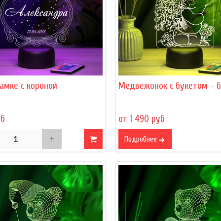
амке с короной
Медвежонок с букетом - 
уб
от 1 490 руб
Подробнее