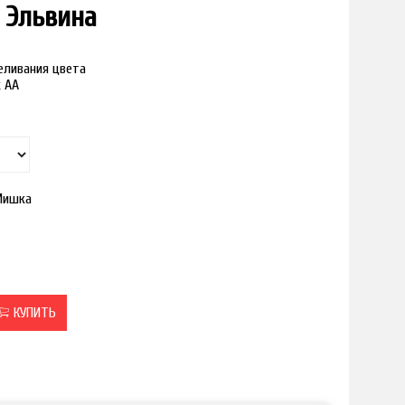
 Эльвина
реливания цвета
к АА
Мишка
КУПИТЬ