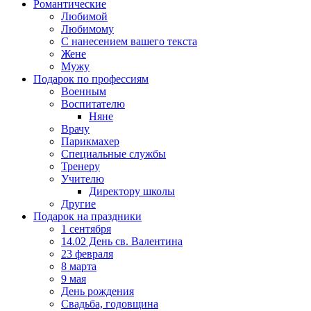
Романтические
Любимой
Любимому
С нанесением вашего текста
Жене
Мужу
Подарок по профессиям
Военным
Воспитателю
Няне
Врачу
Парикмахер
Специальные службы
Тренеру
Учителю
Директору школы
Другие
Подарок на праздники
1 сентября
14.02 День св. Валентина
23 февраля
8 марта
9 мая
День рождения
Свадьба, годовщина