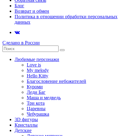
Обратная связь
Блог
Возврат и обмен
Политика в отношении обработки персональных
данных
Сделано в России
Любимые персонажи
Love is
My melody
Hello Kitty
Благословение небожителей
Куроми
Леди Баг
Маша и медведь
Три кота
Царевны
Чебурашка
3D фигуры
Кристаллы
Детские
Детские метрики