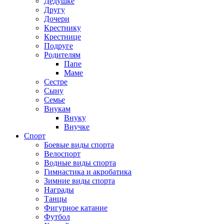
Дедушке
Другу
Дочери
Крестнику
Крестнице
Подруге
Родителям
Папе
Маме
Сестре
Сыну
Семье
Внукам
Внуку
Внучке
Спорт
Боевые виды спорта
Велоспорт
Водные виды спорта
Гимнастика и акробатика
Зимние виды спорта
Награды
Танцы
Фигурное катание
Футбол