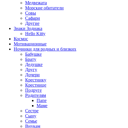
Медвежата
Морские обитатели
Совы
Сафари
Другие
Знаки Зодиака
Hello Kitty
Космос
Мотивационные
Ночники для родных и близких
Бабушке
Брату
Дедушке
Другу
Дочери
Крестнику
Крестнице
Подруге
Родителям
Папе
Маме
Сестре
Сыну
Семье
Внукам