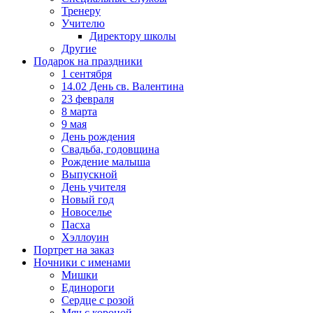
Тренеру
Учителю
Директору школы
Другие
Подарок на праздники
1 сентября
14.02 День св. Валентина
23 февраля
8 марта
9 мая
День рождения
Свадьба, годовщина
Рождение малыша
Выпускной
День учителя
Новый год
Новоселье
Пасха
Хэллоуин
Портрет на заказ
Ночники с именами
Мишки
Единороги
Сердце с розой
Мяч с короной