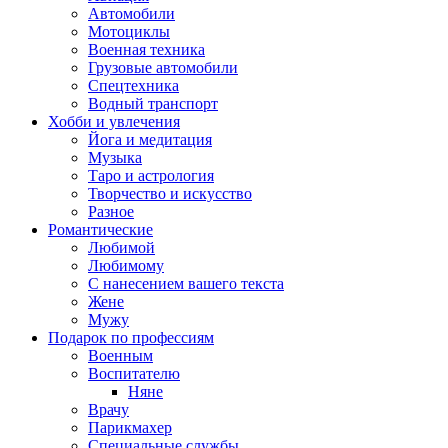
Автомобили
Мотоциклы
Военная техника
Грузовые автомобили
Спецтехника
Водный транспорт
Хобби и увлечения
Йога и медитация
Музыка
Таро и астрология
Творчество и искусство
Разное
Романтические
Любимой
Любимому
С нанесением вашего текста
Жене
Мужу
Подарок по профессиям
Военным
Воспитателю
Няне
Врачу
Парикмахер
Специальные службы