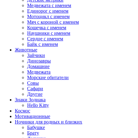
Медвежата с именем
Единорог с именем
Мотоцикл с именем
Мяч с короной с именем
Кошечка с именем
Наушники с именем
Сердце с именем
Байк с именем
Животные
Зайчики
Динозавры
Домашние
Медвежата
Морские обитатели
Совы
Сафари
Другие
Знаки Зодиака
Hello Kitty
Космос
Мотивационные
Ночники для родных и близких
Бабушке
Брату