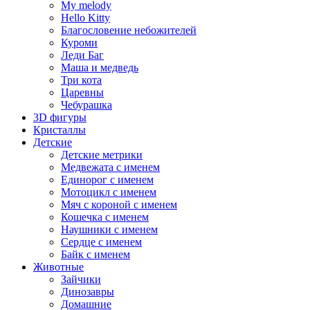
My melody
Hello Kitty
Благословение небожителей
Куроми
Леди Баг
Маша и медведь
Три кота
Царевны
Чебурашка
3D фигуры
Кристаллы
Детские
Детские метрики
Медвежата с именем
Единорог с именем
Мотоцикл с именем
Мяч с короной с именем
Кошечка с именем
Наушники с именем
Сердце с именем
Байк с именем
Животные
Зайчики
Динозавры
Домашние