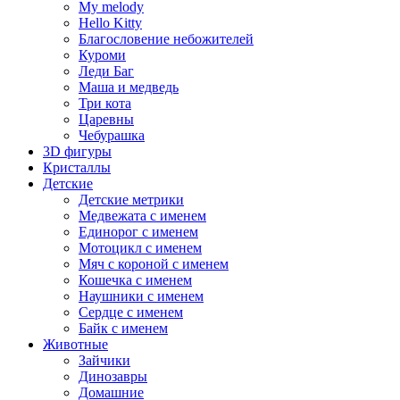
My melody
Hello Kitty
Благословение небожителей
Куроми
Леди Баг
Маша и медведь
Три кота
Царевны
Чебурашка
3D фигуры
Кристаллы
Детские
Детские метрики
Медвежата с именем
Единорог с именем
Мотоцикл с именем
Мяч с короной с именем
Кошечка с именем
Наушники с именем
Сердце с именем
Байк с именем
Животные
Зайчики
Динозавры
Домашние