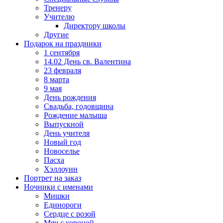
Тренеру
Учителю
Директору школы
Другие
Подарок на праздники
1 сентября
14.02 День св. Валентина
23 февраля
8 марта
9 мая
День рождения
Свадьба, годовщина
Рождение малыша
Выпускной
День учителя
Новый год
Новоселье
Пасха
Хэллоуин
Портрет на заказ
Ночники с именами
Мишки
Единороги
Сердце с розой
Мяч с короной