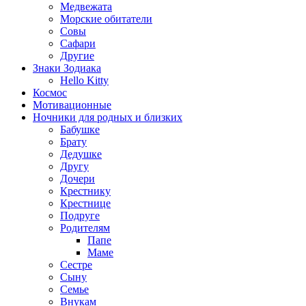
Медвежата
Морские обитатели
Совы
Сафари
Другие
Знаки Зодиака
Hello Kitty
Космос
Мотивационные
Ночники для родных и близких
Бабушке
Брату
Дедушке
Другу
Дочери
Крестнику
Крестнице
Подруге
Родителям
Папе
Маме
Сестре
Сыну
Семье
Внукам