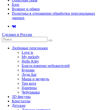
Обратная связь
Блог
Возврат и обмен
Политика в отношении обработки персональных
данных
Сделано в России
Любимые персонажи
Love is
My melody
Hello Kitty
Благословение небожителей
Куроми
Леди Баг
Маша и медведь
Три кота
Царевны
Чебурашка
3D фигуры
Кристаллы
Детские
Детские метрики