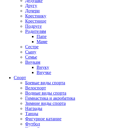
Дедушке
Другу
Дочери
Крестнику
Крестнице
Подруге
Родителям
Папе
Маме
Сестре
Сыну
Семье
Внукам
Внуку
Внучке
Спорт
Боевые виды спорта
Велоспорт
Водные виды спорта
Гимнастика и акробатика
Зимние виды спорта
Награды
Танцы
Фигурное катание
Футбол