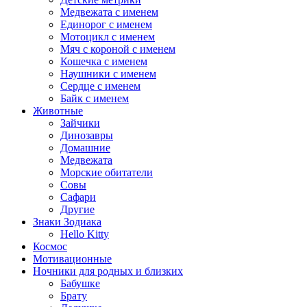
Медвежата с именем
Единорог с именем
Мотоцикл с именем
Мяч с короной с именем
Кошечка с именем
Наушники с именем
Сердце с именем
Байк с именем
Животные
Зайчики
Динозавры
Домашние
Медвежата
Морские обитатели
Совы
Сафари
Другие
Знаки Зодиака
Hello Kitty
Космос
Мотивационные
Ночники для родных и близких
Бабушке
Брату