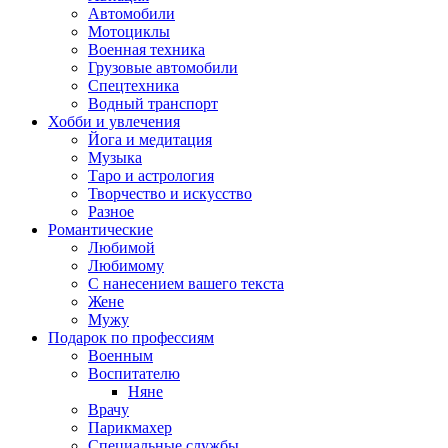
Автомобили
Мотоциклы
Военная техника
Грузовые автомобили
Спецтехника
Водный транспорт
Хобби и увлечения
Йога и медитация
Музыка
Таро и астрология
Творчество и искусство
Разное
Романтические
Любимой
Любимому
С нанесением вашего текста
Жене
Мужу
Подарок по профессиям
Военным
Воспитателю
Няне
Врачу
Парикмахер
Специальные службы