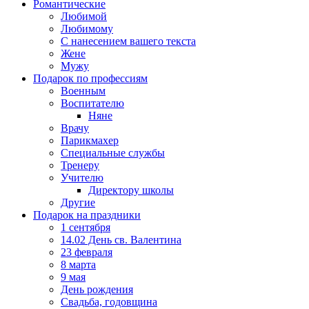
Романтические
Любимой
Любимому
С нанесением вашего текста
Жене
Мужу
Подарок по профессиям
Военным
Воспитателю
Няне
Врачу
Парикмахер
Специальные службы
Тренеру
Учителю
Директору школы
Другие
Подарок на праздники
1 сентября
14.02 День св. Валентина
23 февраля
8 марта
9 мая
День рождения
Свадьба, годовщина