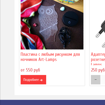
Пластина с любым рисунком для
Адапте
ночников Art-Lamps
розетке
Lamps
от 550 руб
250 руб
Подробнее