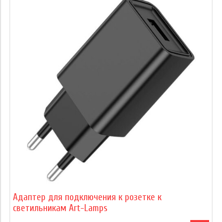
Адаптер для подключения к розетке к
светильникам Art-Lamps