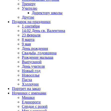
Тренеру
Учителю
Директору школы
Другие
Подарок на праздники
1 сентября
14.02 День св. Валентина
23 февраля
8 марта
9 мая
День рождения
Свадьба, годовщина
Рождение малыша
Выпускной
День учителя
Новый год
Новоселье
Пасха
Хэллоуин
Портрет на заказ
Ночники с именами
Мишки
Единороги
Сердце с розой
Мяч с короной