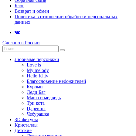
Обратная связь
Блог
Возврат и обмен
Политика в отношении обработки персональных
данных
Сделано в России
Любимые персонажи
Love is
My melody
Hello Kitty
Благословение небожителей
Куроми
Леди Баг
Маша и медведь
Три кота
Царевны
Чебурашка
3D фигуры
Кристаллы
Детские
Детские метрики