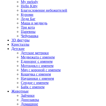
My melody
Hello Kitty
Благословение небожителей
Куроми
Леди Баг
Маша и медведь
Три кота
Царевны
Чебурашка
3D фигуры
Кристаллы
Детские
Детские метрики
Медвежата с именем
Единорог с именем
Мотоцикл с именем
Мяч с короной с именем
Кошечка с именем
Наушники с именем
Сердце с именем
Байк с именем
Животные
Зайчики
Динозавры
Домашние