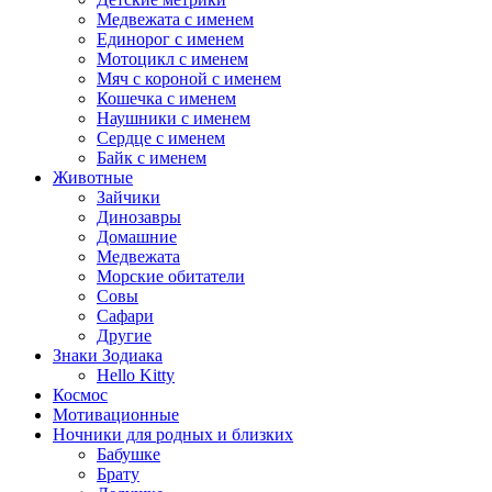
Медвежата с именем
Единорог с именем
Мотоцикл с именем
Мяч с короной с именем
Кошечка с именем
Наушники с именем
Сердце с именем
Байк с именем
Животные
Зайчики
Динозавры
Домашние
Медвежата
Морские обитатели
Совы
Сафари
Другие
Знаки Зодиака
Hello Kitty
Космос
Мотивационные
Ночники для родных и близких
Бабушке
Брату