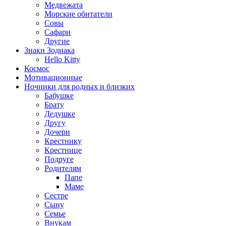
Медвежата
Морские обитатели
Совы
Сафари
Другие
Знаки Зодиака
Hello Kitty
Космос
Мотивационные
Ночники для родных и близких
Бабушке
Брату
Дедушке
Другу
Дочери
Крестнику
Крестнице
Подруге
Родителям
Папе
Маме
Сестре
Сыну
Семье
Внукам