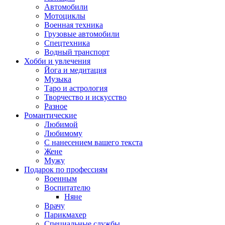
Автомобили
Мотоциклы
Военная техника
Грузовые автомобили
Спецтехника
Водный транспорт
Хобби и увлечения
Йога и медитация
Музыка
Таро и астрология
Творчество и искусство
Разное
Романтические
Любимой
Любимому
С нанесением вашего текста
Жене
Мужу
Подарок по профессиям
Военным
Воспитателю
Няне
Врачу
Парикмахер
Специальные службы