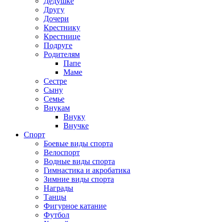
Дедушке
Другу
Дочери
Крестнику
Крестнице
Подруге
Родителям
Папе
Маме
Сестре
Сыну
Семье
Внукам
Внуку
Внучке
Спорт
Боевые виды спорта
Велоспорт
Водные виды спорта
Гимнастика и акробатика
Зимние виды спорта
Награды
Танцы
Фигурное катание
Футбол