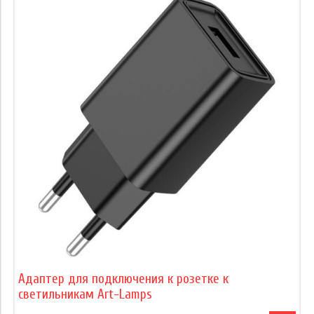
Адаптер для подключения к розетке к
светильникам Art-Lamps