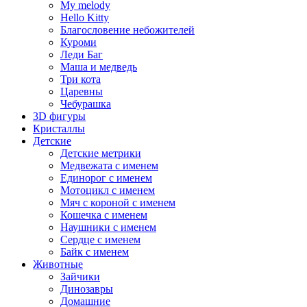
My melody
Hello Kitty
Благословение небожителей
Куроми
Леди Баг
Маша и медведь
Три кота
Царевны
Чебурашка
3D фигуры
Кристаллы
Детские
Детские метрики
Медвежата с именем
Единорог с именем
Мотоцикл с именем
Мяч с короной с именем
Кошечка с именем
Наушники с именем
Сердце с именем
Байк с именем
Животные
Зайчики
Динозавры
Домашние