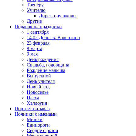
Тренеру
Учителю
Директору школы
Другие
Подарок на праздники
1 сентября
14.02 День св. Валентина
23 февраля
8 марта
9 мая
День рождения
Свадьба, годовщина
Рождение малыша
Выпускной
День учителя
Новый год
Новоселье
Пасха
Хэллоуин
Портрет на заказ
Ночники с именами
Мишки
Единороги
Сердце с розой
Мяч с короной