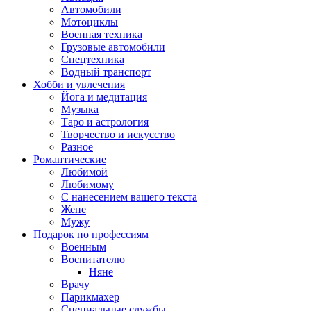
Автомобили
Мотоциклы
Военная техника
Грузовые автомобили
Спецтехника
Водный транспорт
Хобби и увлечения
Йога и медитация
Музыка
Таро и астрология
Творчество и искусство
Разное
Романтические
Любимой
Любимому
С нанесением вашего текста
Жене
Мужу
Подарок по профессиям
Военным
Воспитателю
Няне
Врачу
Парикмахер
Специальные службы