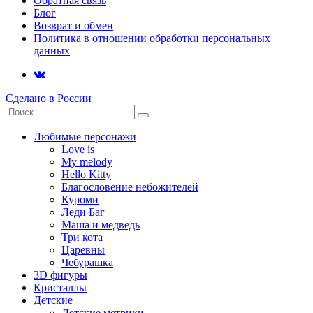
Обратная связь
Блог
Возврат и обмен
Политика в отношении обработки персональных
данных
Сделано в России
Любимые персонажи
Love is
My melody
Hello Kitty
Благословение небожителей
Куроми
Леди Баг
Маша и медведь
Три кота
Царевны
Чебурашка
3D фигуры
Кристаллы
Детские
Детские метрики