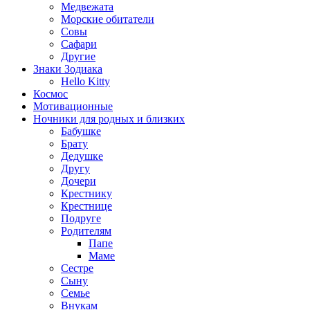
Медвежата
Морские обитатели
Совы
Сафари
Другие
Знаки Зодиака
Hello Kitty
Космос
Мотивационные
Ночники для родных и близких
Бабушке
Брату
Дедушке
Другу
Дочери
Крестнику
Крестнице
Подруге
Родителям
Папе
Маме
Сестре
Сыну
Семье
Внукам