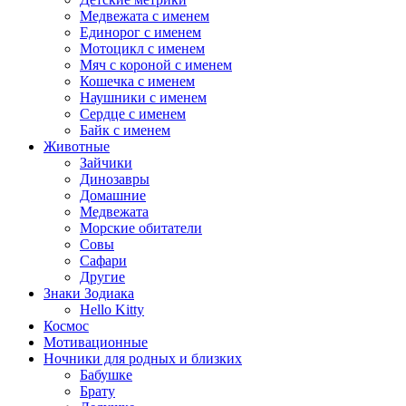
Медвежата с именем
Единорог с именем
Мотоцикл с именем
Мяч с короной с именем
Кошечка с именем
Наушники с именем
Сердце с именем
Байк с именем
Животные
Зайчики
Динозавры
Домашние
Медвежата
Морские обитатели
Совы
Сафари
Другие
Знаки Зодиака
Hello Kitty
Космос
Мотивационные
Ночники для родных и близких
Бабушке
Брату