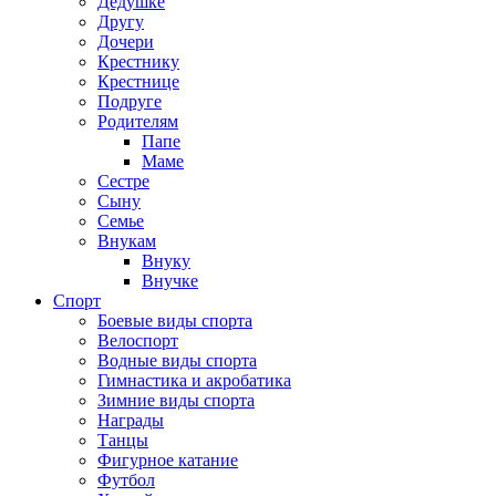
Дедушке
Другу
Дочери
Крестнику
Крестнице
Подруге
Родителям
Папе
Маме
Сестре
Сыну
Семье
Внукам
Внуку
Внучке
Спорт
Боевые виды спорта
Велоспорт
Водные виды спорта
Гимнастика и акробатика
Зимние виды спорта
Награды
Танцы
Фигурное катание
Футбол