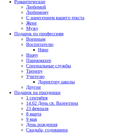
Романтические
Любимой
Любимому
С нанесением вашего текста
Жене
Мужу
Подарок по профессиям
Военным
Воспитателю
Няне
Врачу
Парикмахер
Специальные службы
Тренеру
Учителю
Директору школы
Другие
Подарок на праздники
1 сентября
14.02 День св. Валентина
23 февраля
8 марта
9 мая
День рождения
Свадьба, годовщина