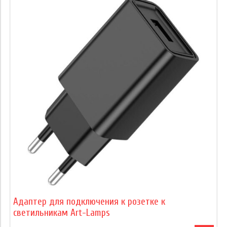
Адаптер для подключения к розетке к
светильникам Art-Lamps