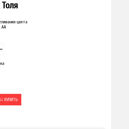
 Толя
реливания цвета
к АА
ка
КУПИТЬ