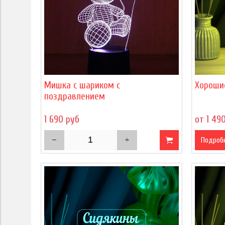
Мишка с шариком с
Хороши
поздравлением
1 690 руб
от 1 49
Подроб