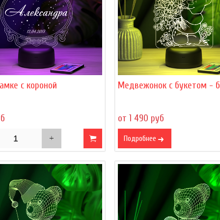
амке с короной
Медвежонок с букетом - 
уб
от 1 490 руб
Подробнее