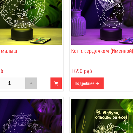
 малыш
Кот с сердечком (Именной
уб
1 690 руб
Подробнее