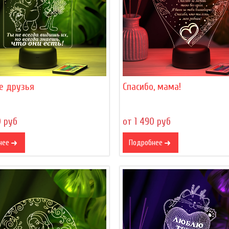
е друзья
Спасибо, мама!
0 руб
от 1 490 руб
нее
Подробнее