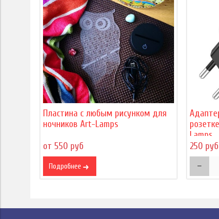
Пластина с любым рисунком для
Адапте
ночников Art-Lamps
розетке
Lamps
от 550 руб
250 руб
Подробнее