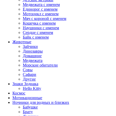
Медвежата с именем
Единорог с именем
Мотоцикл с именем
Мяч с короной с именем
Кошечка с именем
Наушники с именем
Сердце с именем
Байк с именем
Животные
Зайчики
Динозавры
Домашние
Медвежата
Морские обитатели
Совы
Сафари
Другие
Знаки Зодиака
Hello Kitty
Космос
Мотивационные
Ночники для родных и близких
Бабушке
Брату