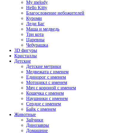
My melody
Hello Kitty
Благословение небожителей
Куроми
Леди Баг
Маша и медведь
Три кота
Царевны
Чебурашка
3D фигуры
Кристаллы
Детские
Детские метрики
Медвежата с именем
Единорог с именем
Мотоцикл с именем
Мяч с короной с именем
Кошечка с именем
Наушники с именем
Сердце с именем
Байк с именем
Животные
Зайчики
Динозавры
Домашние