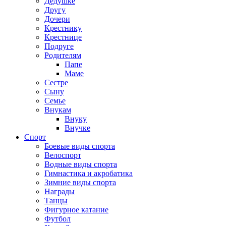
Дедушке
Другу
Дочери
Крестнику
Крестнице
Подруге
Родителям
Папе
Маме
Сестре
Сыну
Семье
Внукам
Внуку
Внучке
Спорт
Боевые виды спорта
Велоспорт
Водные виды спорта
Гимнастика и акробатика
Зимние виды спорта
Награды
Танцы
Фигурное катание
Футбол