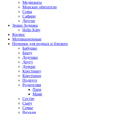
Медвежата
Морские обитатели
Совы
Сафари
Другие
Знаки Зодиака
Hello Kitty
Космос
Мотивационные
Ночники для родных и близких
Бабушке
Брату
Дедушке
Другу
Дочери
Крестнику
Крестнице
Подруге
Родителям
Папе
Маме
Сестре
Сыну
Семье
Внукам