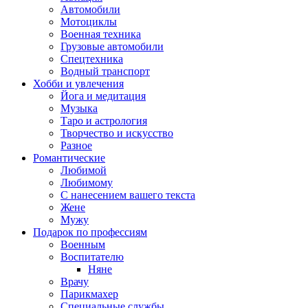
Автомобили
Мотоциклы
Военная техника
Грузовые автомобили
Спецтехника
Водный транспорт
Хобби и увлечения
Йога и медитация
Музыка
Таро и астрология
Творчество и искусство
Разное
Романтические
Любимой
Любимому
С нанесением вашего текста
Жене
Мужу
Подарок по профессиям
Военным
Воспитателю
Няне
Врачу
Парикмахер
Специальные службы