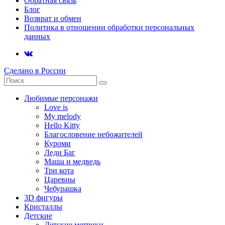
Обратная связь
Блог
Возврат и обмен
Политика в отношении обработки персональных
данных
Сделано в России
Любимые персонажи
Love is
My melody
Hello Kitty
Благословение небожителей
Куроми
Леди Баг
Маша и медведь
Три кота
Царевны
Чебурашка
3D фигуры
Кристаллы
Детские
Детские метрики