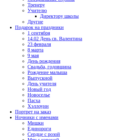
Тренеру
Учителю
Директору школы
Другие
Подарок на праздники
1 сентября
14.02 День св. Валентина
23 февраля
8 марта
9 мая
День рождения
Свадьба, годовщина
Рождение малыша
Выпускной
День учителя
Новый год
Новоселье
Пасха
Хэллоуин
Портрет на заказ
Ночники с именами
Мишки
Единороги
Сердце с розой
Мяч с короной