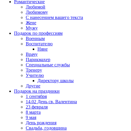
Романтические
Любимой
Любимому
С нанесением вашего текста
Жене
Мужу
Подарок по профессиям
Военным
Воспитателю
Няне
Врачу
Парикмахер
Специальные службы
Тренеру
Учителю
Директору школы
Другие
Подарок на праздники
1 сентября
14.02 День св. Валентина
23 февраля
8 марта
9 мая
День рождения
Свадьба, годовщина