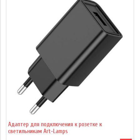
Адаптер для подключения к розетке к
светильникам Art-Lamps