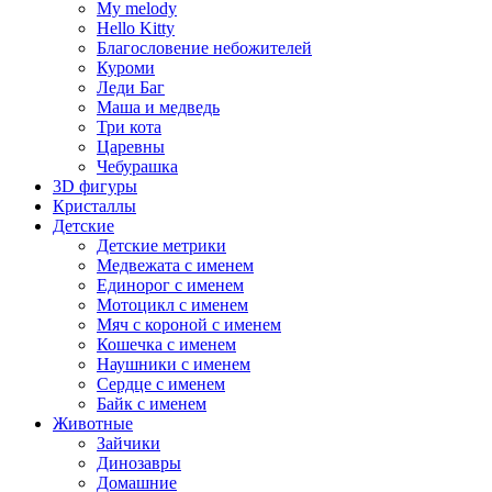
My melody
Hello Kitty
Благословение небожителей
Куроми
Леди Баг
Маша и медведь
Три кота
Царевны
Чебурашка
3D фигуры
Кристаллы
Детские
Детские метрики
Медвежата с именем
Единорог с именем
Мотоцикл с именем
Мяч с короной с именем
Кошечка с именем
Наушники с именем
Сердце с именем
Байк с именем
Животные
Зайчики
Динозавры
Домашние