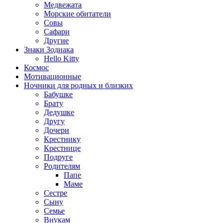
Медвежата
Морские обитатели
Совы
Сафари
Другие
Знаки Зодиака
Hello Kitty
Космос
Мотивационные
Ночники для родных и близких
Бабушке
Брату
Дедушке
Другу
Дочери
Крестнику
Крестнице
Подруге
Родителям
Папе
Маме
Сестре
Сыну
Семье
Внукам