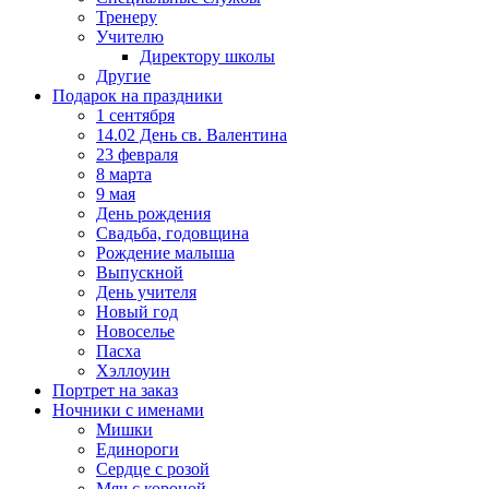
Тренеру
Учителю
Директору школы
Другие
Подарок на праздники
1 сентября
14.02 День св. Валентина
23 февраля
8 марта
9 мая
День рождения
Свадьба, годовщина
Рождение малыша
Выпускной
День учителя
Новый год
Новоселье
Пасха
Хэллоуин
Портрет на заказ
Ночники с именами
Мишки
Единороги
Сердце с розой
Мяч с короной