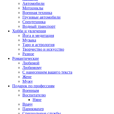
Автомобили
Мотоциклы
Военная техника
Грузовые автомобили
Спецтехника
Водный транспорт
Хобби и увлечения
Йога и медитация
Музыка
Таро и астрология
Творчество и искусство
Разное
Романтические
Любимой
Любимому
С нанесением вашего текста
Жене
Мужу
Подарок по профессиям
Военным
Воспитателю
Няне
Врачу
Парикмахер
Специальные службы