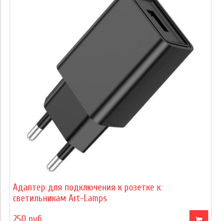
Адаптер для подключения к розетке к
светильникам Art-Lamps
250 руб