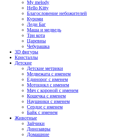
My melody
Hello Kitty
Благословение небожителей
Куроми
Леди Баг
Маша и медведь
Три кота
Царевны
Чебурашка
3D фигуры
Кристаллы
Детские
Детские метрики
Медвежата с именем
Единорог с именем
Мотоцикл с именем
Мяч с короной с именем
Кошечка с именем
Наушники с именем
Сердце с именем
Байк с именем
Животные
Зайчики
Динозавры
Домашние