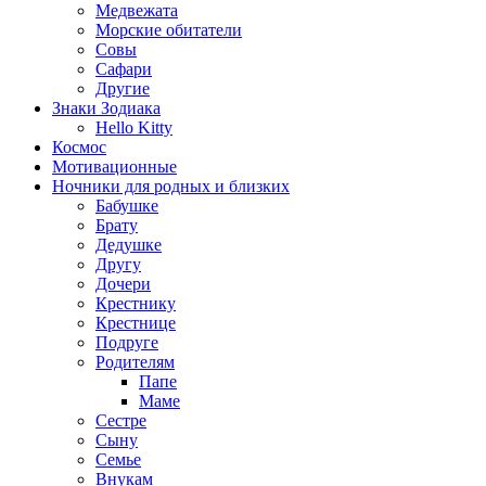
Медвежата
Морские обитатели
Совы
Сафари
Другие
Знаки Зодиака
Hello Kitty
Космос
Мотивационные
Ночники для родных и близких
Бабушке
Брату
Дедушке
Другу
Дочери
Крестнику
Крестнице
Подруге
Родителям
Папе
Маме
Сестре
Сыну
Семье
Внукам