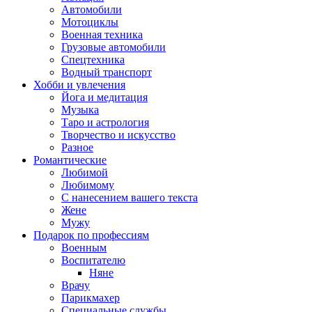
Автомобили
Мотоциклы
Военная техника
Грузовые автомобили
Спецтехника
Водный транспорт
Хобби и увлечения
Йога и медитация
Музыка
Таро и астрология
Творчество и искусство
Разное
Романтические
Любимой
Любимому
С нанесением вашего текста
Жене
Мужу
Подарок по профессиям
Военным
Воспитателю
Няне
Врачу
Парикмахер
Специальные службы