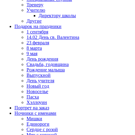
Тренеру
Учителю
Директору школы
Другие
Подарок на праздники
1 сентября
14.02 День св. Валентина
23 февраля
8 марта
9 мая
День рождения
Свадьба, годовщина
Рождение малыша
Выпускной
День учителя
Новый год
Новоселье
Пасха
Хэллоуин
Портрет на заказ
Ночники с именами
Мишки
Единороги
Сердце с розой
Мяч с короной