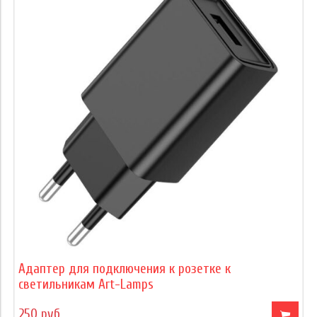
Адаптер для подключения к розетке к
светильникам Art-Lamps
250 руб