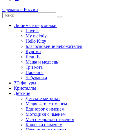
Сделано в России
Любимые персонажи
Love is
My melody
Hello Kitty
Благословение небожителей
Куроми
Леди Баг
Маша и медведь
Три кота
Царевны
Чебурашка
3D фигуры
Кристаллы
Детские
Детские метрики
Медвежата с именем
Единорог с именем
Мотоцикл с именем
Мяч с короной с именем
Кошечка с именем
Наушники с именем