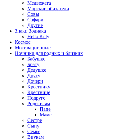
Медвежата
Морские обитатели
Совы
Сафари
Другие
Знаки Зодиака
Hello Kitty
Космос
Мотивационные
Ночники для родных и близких
Бабушке
Брату
Дедушке
Другу
Дочери
Крестнику
Крестнице
Подруге
Родителям
Папе
Маме
Сестре
Сыну
Семье
Внукам