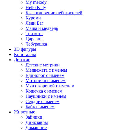
My melody
Hello Kitty
Благословение небожителей
Куроми
Леди Баг
Маша и медведь
Три кота
Царевны
Чебурашка
3D фигуры
Кристаллы
Детские
Детские метрики
Медвежата с именем
Единорог с именем
Мотоцикл с именем
Мяч с короной с именем
Кошечка с именем
Наушники с именем
Сердце с именем
Байк с именем
Животные
Зайчики
Динозавры
Домашние