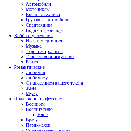
Автомобили
Мотоциклы
Военная техника
Грузовые автомобили
Спецтехника
Водный транспорт
Хобби и увлечения
Йога и медитация
Музыка
Таро и астрология
Творчество и искусство
Разное
Романтические
Любимой
Любимому
С нанесением вашего текста
Жене
Мужу
Подарок по профессиям
Военным
Воспитателю
Няне
Врачу
Парикмахер
Специальные службы