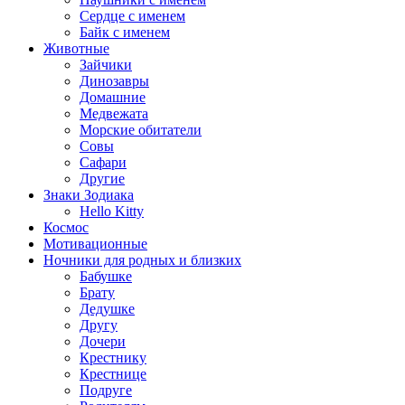
Сердце с именем
Байк с именем
Животные
Зайчики
Динозавры
Домашние
Медвежата
Морские обитатели
Совы
Сафари
Другие
Знаки Зодиака
Hello Kitty
Космос
Мотивационные
Ночники для родных и близких
Бабушке
Брату
Дедушке
Другу
Дочери
Крестнику
Крестнице
Подруге