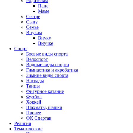
Родителям
Папе
Маме
Сестре
Сыну
Семье
Внукам
Внуку
Внучке
Спорт
Боевые виды спорта
Велоспорт
Водные виды спорта
Гимнастика и акробатика
Зимние виды спорта
Награды
Танцы
Фигурное катание
Футбол
Хоккей
Шахматы, шашки
Прочее
ФК Спартак
Религия
Тематические