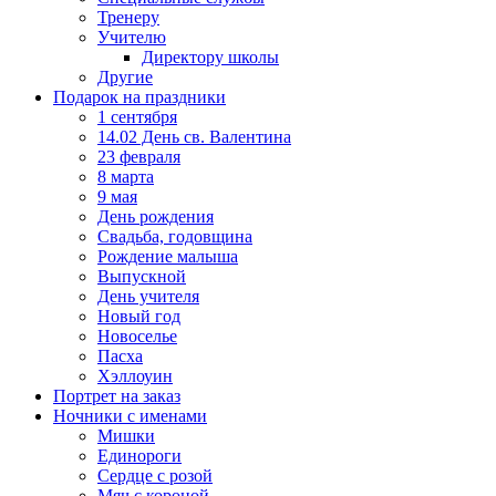
Тренеру
Учителю
Директору школы
Другие
Подарок на праздники
1 сентября
14.02 День св. Валентина
23 февраля
8 марта
9 мая
День рождения
Свадьба, годовщина
Рождение малыша
Выпускной
День учителя
Новый год
Новоселье
Пасха
Хэллоуин
Портрет на заказ
Ночники с именами
Мишки
Единороги
Сердце с розой
Мяч с короной