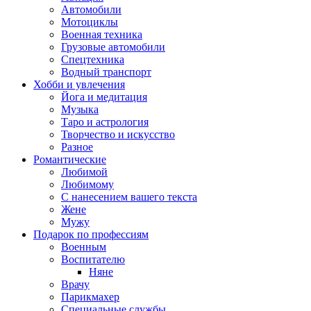
Автомобили
Мотоциклы
Военная техника
Грузовые автомобили
Спецтехника
Водный транспорт
Хобби и увлечения
Йога и медитация
Музыка
Таро и астрология
Творчество и искусство
Разное
Романтические
Любимой
Любимому
С нанесением вашего текста
Жене
Мужу
Подарок по профессиям
Военным
Воспитателю
Няне
Врачу
Парикмахер
Специальные службы