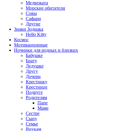
Медвежата
Морские обитатели
Совы
Сафари
Другие
Знаки Зодиака
Hello Kitty
Космос
Мотивационные
Ночники для родных и близких
Бабушке
Брату
Дедушке
Другу
Дочери
Крестнику
Крестнице
Подруге
Родителям
Папе
Маме
Сестре
Сыну
Семье
Внукам