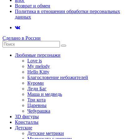
Блог
Возврат и обмен
Политика в отношении обработки персональных
данных
Сделано в России
Любимые персонажи
Love is
My melody
Hello Kitty
Благословение небожителей
Куроми
Леди Баг
Маша и медведь
Три кота
Царевны
Чебурашка
3D фигуры
Кристаллы
Детские
Детские метрики
Медвежата с именем