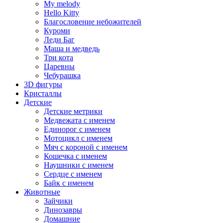
My melody
Hello Kitty
Благословение небожителей
Куроми
Леди Баг
Маша и медведь
Три кота
Царевны
Чебурашка
3D фигуры
Кристаллы
Детские
Детские метрики
Медвежата с именем
Единорог с именем
Мотоцикл с именем
Мяч с короной с именем
Кошечка с именем
Наушники с именем
Сердце с именем
Байк с именем
Животные
Зайчики
Динозавры
Домашние