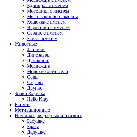
Единорог с именем
Мотоцикл с именем
Мяч с короной с именем
Кошечка с именем
Наушники с именем
Сердце с именем
Байк с именем
Животные
Зайчики
Динозавры
Домашние
Медвежата
Морские обитатели
Совы
Сафари
Другие
Знаки Зодиака
Hello Kitty
Космос
Мотивационные
Ночники для родных и близких
Бабушке
Брату
Дедушке