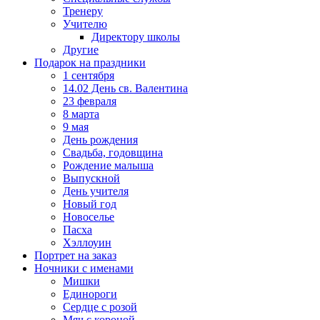
Тренеру
Учителю
Директору школы
Другие
Подарок на праздники
1 сентября
14.02 День св. Валентина
23 февраля
8 марта
9 мая
День рождения
Свадьба, годовщина
Рождение малыша
Выпускной
День учителя
Новый год
Новоселье
Пасха
Хэллоуин
Портрет на заказ
Ночники с именами
Мишки
Единороги
Сердце с розой
Мяч с короной