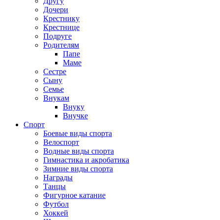
Другу
Дочери
Крестнику
Крестнице
Подруге
Родителям
Папе
Маме
Сестре
Сыну
Семье
Внукам
Внуку
Внучке
Спорт
Боевые виды спорта
Велоспорт
Водные виды спорта
Гимнастика и акробатика
Зимние виды спорта
Награды
Танцы
Фигурное катание
Футбол
Хоккей