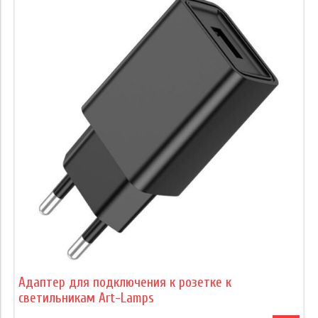
Адаптер для подключения к розетке к
светильникам Art-Lamps