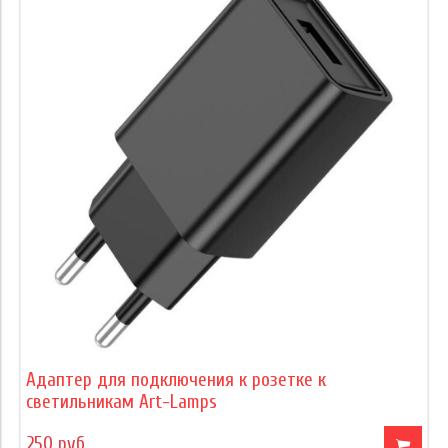
Адаптер для подключения к розетке к
светильникам Art-Lamps
250 руб