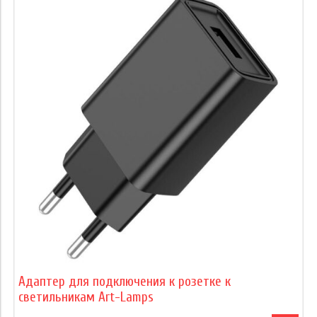
Адаптер для подключения к розетке к
светильникам Art-Lamps