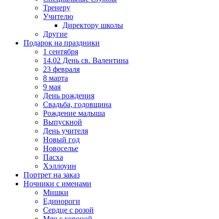
Тренеру
Учителю
Директору школы
Другие
Подарок на праздники
1 сентября
14.02 День св. Валентина
23 февраля
8 марта
9 мая
День рождения
Свадьба, годовщина
Рождение малыша
Выпускной
День учителя
Новый год
Новоселье
Пасха
Хэллоуин
Портрет на заказ
Ночники с именами
Мишки
Единороги
Сердце с розой
Мяч с короной