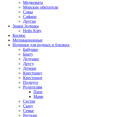
Медвежата
Морские обитатели
Совы
Сафари
Другие
Знаки Зодиака
Hello Kitty
Космос
Мотивационные
Ночники для родных и близких
Бабушке
Брату
Дедушке
Другу
Дочери
Крестнику
Крестнице
Подруге
Родителям
Папе
Маме
Сестре
Сыну
Семье
Внукам