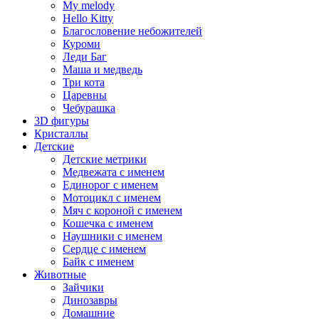
My melody
Hello Kitty
Благословение небожителей
Куроми
Леди Баг
Маша и медведь
Три кота
Царевны
Чебурашка
3D фигуры
Кристаллы
Детские
Детские метрики
Медвежата с именем
Единорог с именем
Мотоцикл с именем
Мяч с короной с именем
Кошечка с именем
Наушники с именем
Сердце с именем
Байк с именем
Животные
Зайчики
Динозавры
Домашние