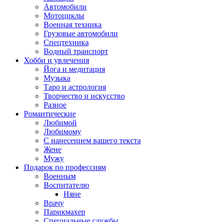
Автомобили
Мотоциклы
Военная техника
Грузовые автомобили
Спецтехника
Водный транспорт
Хобби и увлечения
Йога и медитация
Музыка
Таро и астрология
Творчество и искусство
Разное
Романтические
Любимой
Любимому
С нанесением вашего текста
Жене
Мужу
Подарок по профессиям
Военным
Воспитателю
Няне
Врачу
Парикмахер
Специальные службы