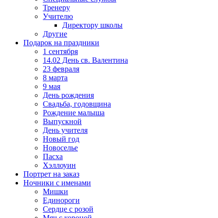
Тренеру
Учителю
Директору школы
Другие
Подарок на праздники
1 сентября
14.02 День св. Валентина
23 февраля
8 марта
9 мая
День рождения
Свадьба, годовщина
Рождение малыша
Выпускной
День учителя
Новый год
Новоселье
Пасха
Хэллоуин
Портрет на заказ
Ночники с именами
Мишки
Единороги
Сердце с розой
Мяч с короной