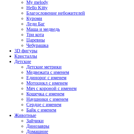
My melody
Hello Kitty
Благословение небожителей
Куроми
Леди Баг
Маша и медведь
Три кота
Царевны
Чебурашка
3D фигуры
Кристаллы
Детские
Детские метрики
Медвежата с именем
Единорог с именем
Мотоцикл с именем
Мяч с короной с именем
Кошечка с именем
Наушники с именем
Сердце с именем
Байк с именем
Животные
Зайчики
Динозавры
Домашние