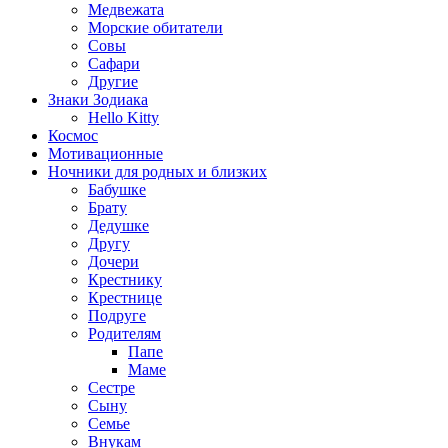
Медвежата
Морские обитатели
Совы
Сафари
Другие
Знаки Зодиака
Hello Kitty
Космос
Мотивационные
Ночники для родных и близких
Бабушке
Брату
Дедушке
Другу
Дочери
Крестнику
Крестнице
Подруге
Родителям
Папе
Маме
Сестре
Сыну
Семье
Внукам