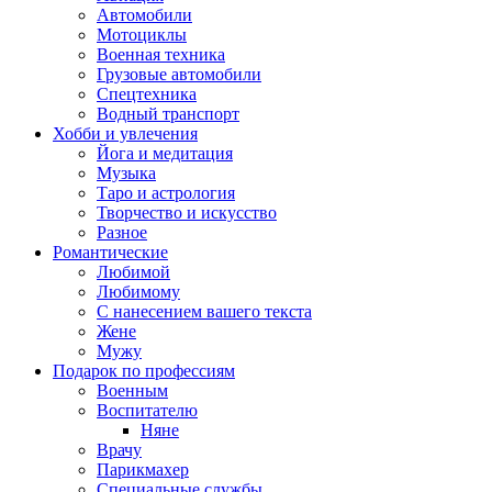
Автомобили
Мотоциклы
Военная техника
Грузовые автомобили
Спецтехника
Водный транспорт
Хобби и увлечения
Йога и медитация
Музыка
Таро и астрология
Творчество и искусство
Разное
Романтические
Любимой
Любимому
С нанесением вашего текста
Жене
Мужу
Подарок по профессиям
Военным
Воспитателю
Няне
Врачу
Парикмахер
Специальные службы