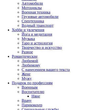
Автомобили
Мотоциклы
Военная техника
Грузовые автомобили
Спецтехника
Водный транспорт
Хобби и увлечения
Йога и медитация
Музыка
Таро и астрология
Творчество и искусство
Разное
Романтические
Любимой
Любимому
С нанесением вашего текста
Жене
Мужу
Подарок по профессиям
Военным
Воспитателю
Няне
Врачу
Парикмахер
Специальные службы