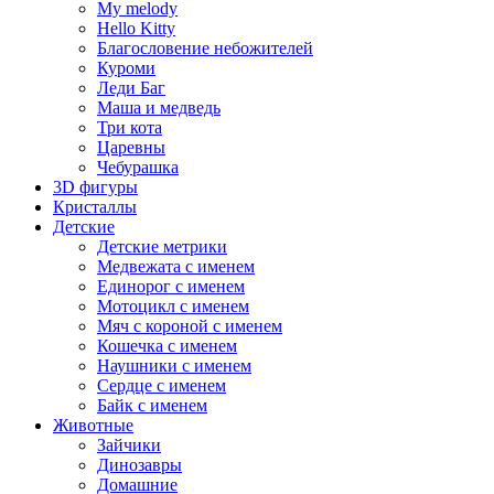
My melody
Hello Kitty
Благословение небожителей
Куроми
Леди Баг
Маша и медведь
Три кота
Царевны
Чебурашка
3D фигуры
Кристаллы
Детские
Детские метрики
Медвежата с именем
Единорог с именем
Мотоцикл с именем
Мяч с короной с именем
Кошечка с именем
Наушники с именем
Сердце с именем
Байк с именем
Животные
Зайчики
Динозавры
Домашние