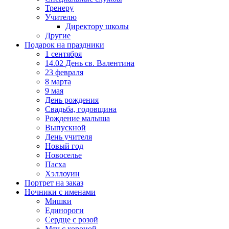
Тренеру
Учителю
Директору школы
Другие
Подарок на праздники
1 сентября
14.02 День св. Валентина
23 февраля
8 марта
9 мая
День рождения
Свадьба, годовщина
Рождение малыша
Выпускной
День учителя
Новый год
Новоселье
Пасха
Хэллоуин
Портрет на заказ
Ночники с именами
Мишки
Единороги
Сердце с розой
Мяч с короной