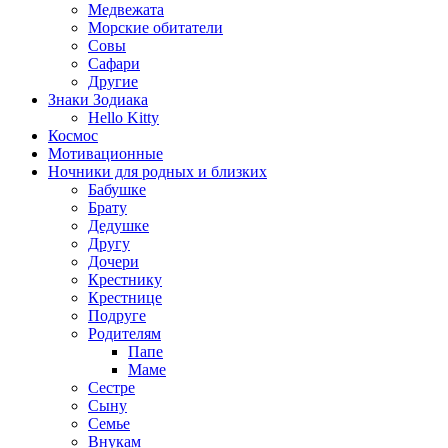
Медвежата
Морские обитатели
Совы
Сафари
Другие
Знаки Зодиака
Hello Kitty
Космос
Мотивационные
Ночники для родных и близких
Бабушке
Брату
Дедушке
Другу
Дочери
Крестнику
Крестнице
Подруге
Родителям
Папе
Маме
Сестре
Сыну
Семье
Внукам