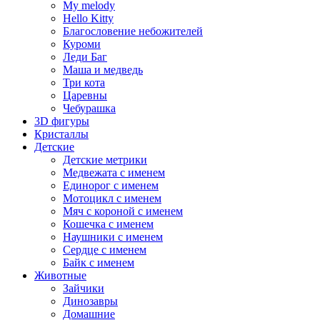
My melody
Hello Kitty
Благословение небожителей
Куроми
Леди Баг
Маша и медведь
Три кота
Царевны
Чебурашка
3D фигуры
Кристаллы
Детские
Детские метрики
Медвежата с именем
Единорог с именем
Мотоцикл с именем
Мяч с короной с именем
Кошечка с именем
Наушники с именем
Сердце с именем
Байк с именем
Животные
Зайчики
Динозавры
Домашние