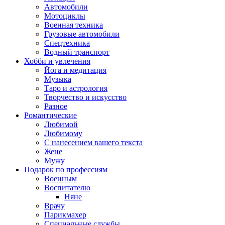
Автомобили
Мотоциклы
Военная техника
Грузовые автомобили
Спецтехника
Водный транспорт
Хобби и увлечения
Йога и медитация
Музыка
Таро и астрология
Творчество и искусство
Разное
Романтические
Любимой
Любимому
С нанесением вашего текста
Жене
Мужу
Подарок по профессиям
Военным
Воспитателю
Няне
Врачу
Парикмахер
Специальные службы