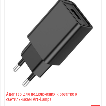
Адаптер для подключения к розетке к
светильникам Art-Lamps