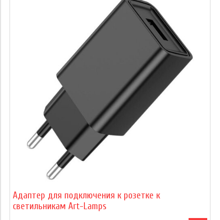
Адаптер для подключения к розетке к
светильникам Art-Lamps