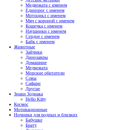
Медвежата с именем
Единорог с именем
Мотоцикл с именем
Мяч с короной с именем
Кошечка с именем
Наушники с именем
Сердце с именем
Байк с именем
Животные
Зайчики
Динозавры
Домашние
Медвежата
Морские обитатели
Совы
Сафари
Другие
Знаки Зодиака
Hello Kitty
Космос
Мотивационные
Ночники для родных и близких
Бабушке
Брату