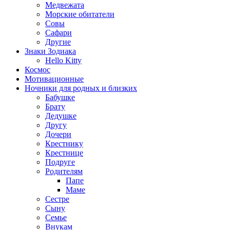
Медвежата
Морские обитатели
Совы
Сафари
Другие
Знаки Зодиака
Hello Kitty
Космос
Мотивационные
Ночники для родных и близких
Бабушке
Брату
Дедушке
Другу
Дочери
Крестнику
Крестнице
Подруге
Родителям
Папе
Маме
Сестре
Сыну
Семье
Внукам