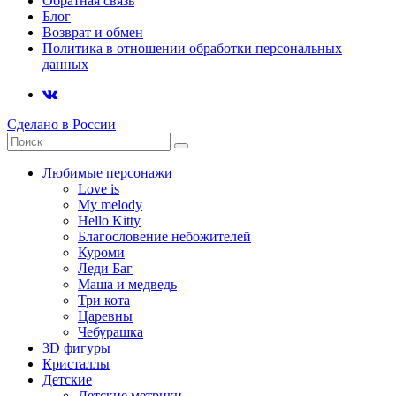
Обратная связь
Блог
Возврат и обмен
Политика в отношении обработки персональных
данных
Сделано в России
Любимые персонажи
Love is
My melody
Hello Kitty
Благословение небожителей
Куроми
Леди Баг
Маша и медведь
Три кота
Царевны
Чебурашка
3D фигуры
Кристаллы
Детские
Детские метрики