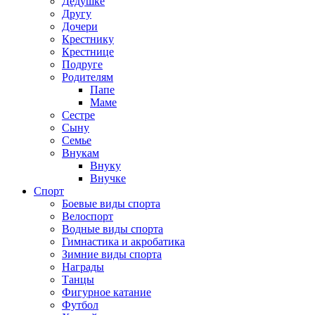
Дедушке
Другу
Дочери
Крестнику
Крестнице
Подруге
Родителям
Папе
Маме
Сестре
Сыну
Семье
Внукам
Внуку
Внучке
Спорт
Боевые виды спорта
Велоспорт
Водные виды спорта
Гимнастика и акробатика
Зимние виды спорта
Награды
Танцы
Фигурное катание
Футбол