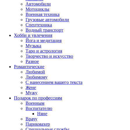
Автомобили
Мотоциклы
Военная техника
Грузовые автомобили
Спецтехника
Водный транспорт
Хобби и увлечения
Йога и медитация
Музыка
Таро и астрология
Творчество и искусство
Разное
Романтические
Любимой
Любимому
С нанесением вашего текста
Жене
Мужу
Подарок по профессиям
Военным
Воспитателю
Няне
Врачу
Парикмахер
Специальные службы