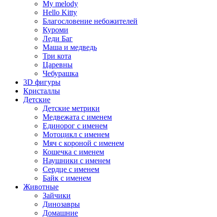
My melody
Hello Kitty
Благословение небожителей
Куроми
Леди Баг
Маша и медведь
Три кота
Царевны
Чебурашка
3D фигуры
Кристаллы
Детские
Детские метрики
Медвежата с именем
Единорог с именем
Мотоцикл с именем
Мяч с короной с именем
Кошечка с именем
Наушники с именем
Сердце с именем
Байк с именем
Животные
Зайчики
Динозавры
Домашние