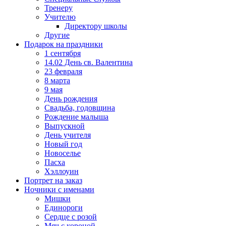
Тренеру
Учителю
Директору школы
Другие
Подарок на праздники
1 сентября
14.02 День св. Валентина
23 февраля
8 марта
9 мая
День рождения
Свадьба, годовщина
Рождение малыша
Выпускной
День учителя
Новый год
Новоселье
Пасха
Хэллоуин
Портрет на заказ
Ночники с именами
Мишки
Единороги
Сердце с розой
Мяч с короной