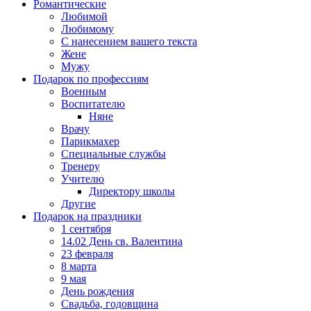
Романтические
Любимой
Любимому
С нанесением вашего текста
Жене
Мужу
Подарок по профессиям
Военным
Воспитателю
Няне
Врачу
Парикмахер
Специальные службы
Тренеру
Учителю
Директору школы
Другие
Подарок на праздники
1 сентября
14.02 День св. Валентина
23 февраля
8 марта
9 мая
День рождения
Свадьба, годовщина