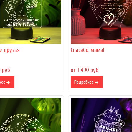
е друзья
Спасибо, мама!
0 руб
от 1 490 руб
нее
Подробнее