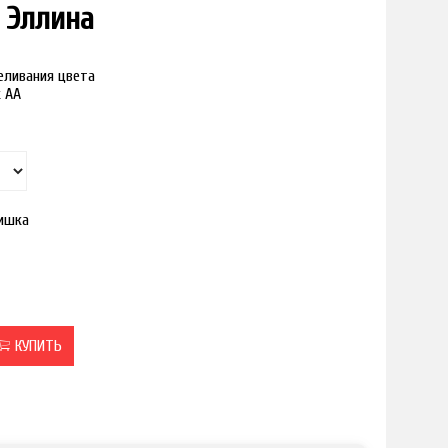
 Эллина
реливания цвета
к АА
ишка
КУПИТЬ