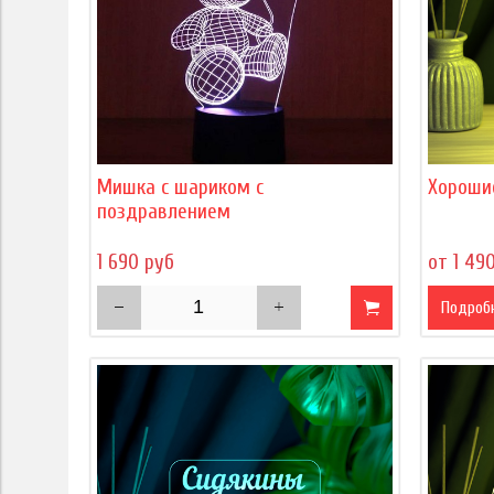
Мишка с шариком с
Хороши
поздравлением
1 690 руб
от 1 49
Подроб