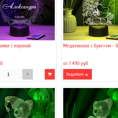
амке с короной
Медвежонок с букетом - 
уб
от 1 490 руб
Подробнее