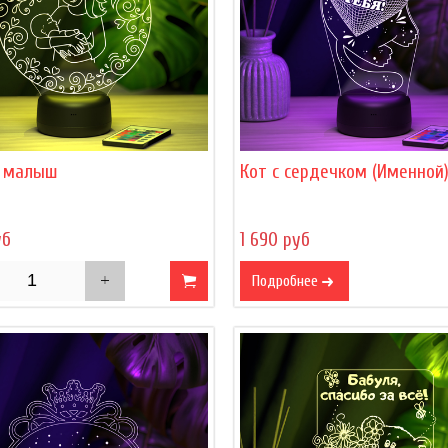
 малыш
Кот с сердечком (Именной
уб
1 690 руб
Подробнее