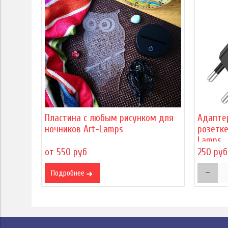
Пластина с любым рисунком для
Адапте
ночников Art-Lamps
розетке
Lamps
от 550 руб
250 руб
Подробнее