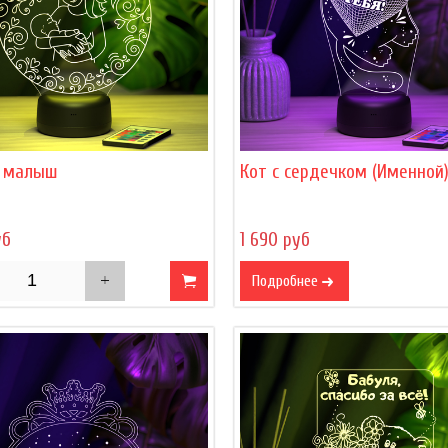
 малыш
Кот с сердечком (Именной
уб
1 690 руб
Подробнее