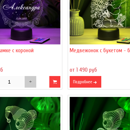
амке с короной
Медвежонок с букетом - 
уб
от 1 490 руб
Подробнее