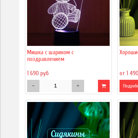
Мишка с шариком с
Хороши
поздравлением
1 690 руб
от 1 49
Подроб