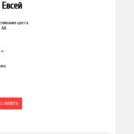
 Евсей
реливания цвета
к АА
шка
КУПИТЬ