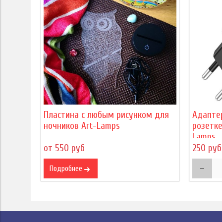
Пластина с любым рисунком для
Адапте
ночников Art-Lamps
розетке
Lamps
от 550 руб
250 руб
Подробнее