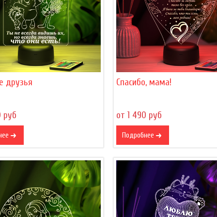
е друзья
Спасибо, мама!
0 руб
от 1 490 руб
нее
Подробнее