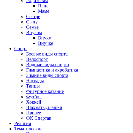
Родителям
Папе
Маме
Сестре
Сыну
Семье
Внукам
Внуку
Внучке
Спорт
Боевые виды спорта
Велоспорт
Водные виды спорта
Гимнастика и акробатика
Зимние виды спорта
Награды
Танцы
Фигурное катание
Футбол
Хоккей
Шахматы, шашки
Прочее
ФК Спартак
Религия
Тематические