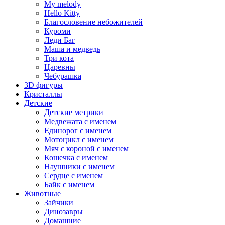
My melody
Hello Kitty
Благословение небожителей
Куроми
Леди Баг
Маша и медведь
Три кота
Царевны
Чебурашка
3D фигуры
Кристаллы
Детские
Детские метрики
Медвежата с именем
Единорог с именем
Мотоцикл с именем
Мяч с короной с именем
Кошечка с именем
Наушники с именем
Сердце с именем
Байк с именем
Животные
Зайчики
Динозавры
Домашние