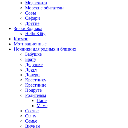
Медвежата
Морские обитатели
Совы
Сафари
Другие
Знаки Зодиака
Hello Kitty
Космос
Мотивационные
Ночники для родных и близких
Бабушке
Брату
Дедушке
Другу
Дочери
Крестнику
Крестнице
Подруге
Родителям
Папе
Маме
Сестре
Сыну
Семье
Внукам