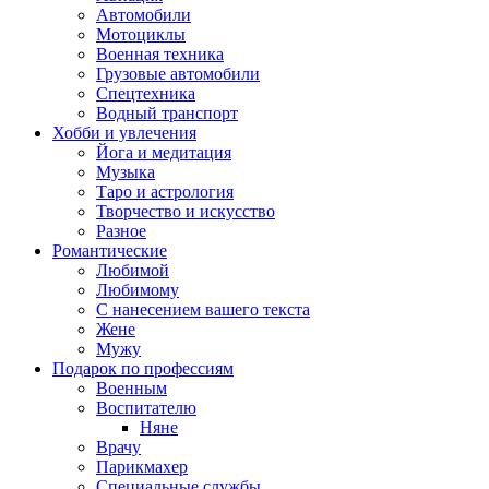
Автомобили
Мотоциклы
Военная техника
Грузовые автомобили
Спецтехника
Водный транспорт
Хобби и увлечения
Йога и медитация
Музыка
Таро и астрология
Творчество и искусство
Разное
Романтические
Любимой
Любимому
С нанесением вашего текста
Жене
Мужу
Подарок по профессиям
Военным
Воспитателю
Няне
Врачу
Парикмахер
Специальные службы