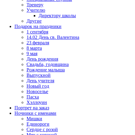
Тренеру
Учителю
Директору школы
Другие
Подарок на праздники
1 сентября
14.02 День св. Валентина
23 февраля
8 марта
9 мая
День рождения
Свадьба, годовщина
Рождение малыша
Выпускной
День учителя
Новый год
Новоселье
Пасха
Хэллоуин
Портрет на заказ
Ночники с именами
Мишки
Единороги
Сердце с розой
Мяч с короной