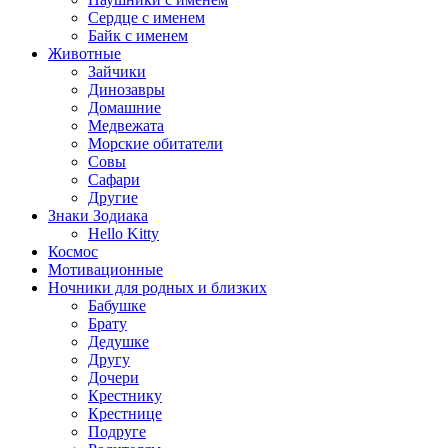
Сердце с именем
Байк с именем
Животные
Зайчики
Динозавры
Домашние
Медвежата
Морские обитатели
Совы
Сафари
Другие
Знаки Зодиака
Hello Kitty
Космос
Мотивационные
Ночники для родных и близких
Бабушке
Брату
Дедушке
Другу
Дочери
Крестнику
Крестнице
Подруге