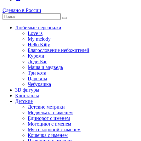
Сделано в России
Любимые персонажи
Love is
My melody
Hello Kitty
Благословение небожителей
Куроми
Леди Баг
Маша и медведь
Три кота
Царевны
Чебурашка
3D фигуры
Кристаллы
Детские
Детские метрики
Медвежата с именем
Единорог с именем
Мотоцикл с именем
Мяч с короной с именем
Кошечка с именем
Наушники с именем