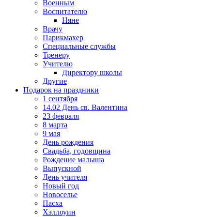
Военным
Воспитателю
Няне
Врачу
Парикмахер
Специальные службы
Тренеру
Учителю
Директору школы
Другие
Подарок на праздники
1 сентября
14.02 День св. Валентина
23 февраля
8 марта
9 мая
День рождения
Свадьба, годовщина
Рождение малыша
Выпускной
День учителя
Новый год
Новоселье
Пасха
Хэллоуин