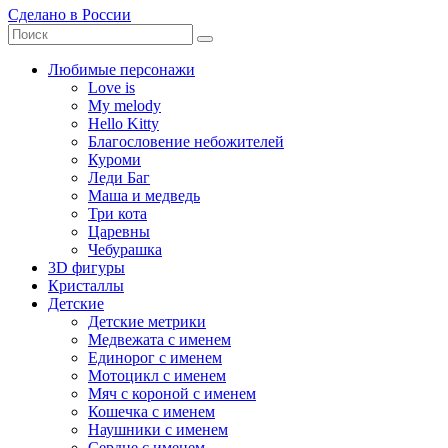
Сделано в России
Любимые персонажи
Love is
My melody
Hello Kitty
Благословение небожителей
Куроми
Леди Баг
Маша и медведь
Три кота
Царевны
Чебурашка
3D фигуры
Кристаллы
Детские
Детские метрики
Медвежата с именем
Единорог с именем
Мотоцикл с именем
Мяч с короной с именем
Кошечка с именем
Наушники с именем
Сердце с именем