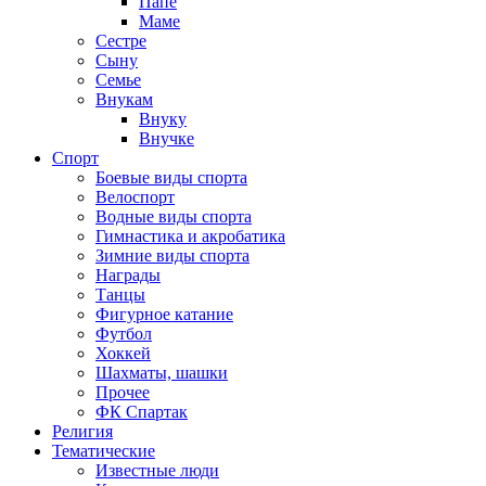
Папе
Маме
Сестре
Сыну
Семье
Внукам
Внуку
Внучке
Спорт
Боевые виды спорта
Велоспорт
Водные виды спорта
Гимнастика и акробатика
Зимние виды спорта
Награды
Танцы
Фигурное катание
Футбол
Хоккей
Шахматы, шашки
Прочее
ФК Спартак
Религия
Тематические
Известные люди