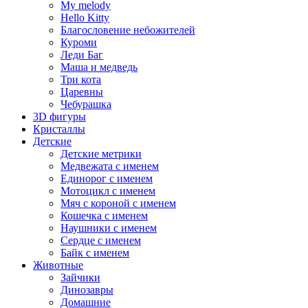
My melody
Hello Kitty
Благословение небожителей
Куроми
Леди Баг
Маша и медведь
Три кота
Царевны
Чебурашка
3D фигуры
Кристаллы
Детские
Детские метрики
Медвежата с именем
Единорог с именем
Мотоцикл с именем
Мяч с короной с именем
Кошечка с именем
Наушники с именем
Сердце с именем
Байк с именем
Животные
Зайчики
Динозавры
Домашние