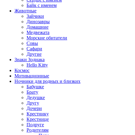
Байк с именем
Животные
Зайчики
Динозавры
Домашние
Медвежата
Морские обитатели
Совы
Сафари
Другие
Знаки Зодиака
Hello Kitty
Космос
Мотивационные
Ночники для родных и близких
Бабушке
Брату
Дедушке
Другу
Дочери
Крестнику
Крестнице
Подруге
Родителям