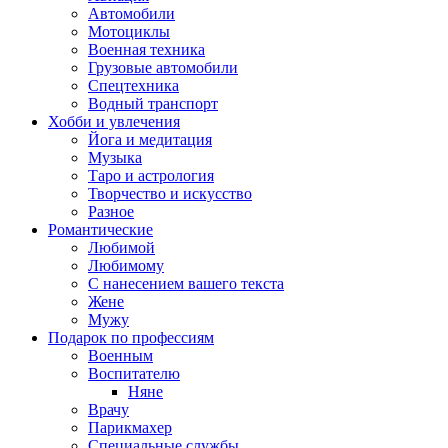
Автомобили
Мотоциклы
Военная техника
Грузовые автомобили
Спецтехника
Водный транспорт
Хобби и увлечения
Йога и медитация
Музыка
Таро и астрология
Творчество и искусство
Разное
Романтические
Любимой
Любимому
С нанесением вашего текста
Жене
Мужу
Подарок по профессиям
Военным
Воспитателю
Няне
Врачу
Парикмахер
Специальные службы