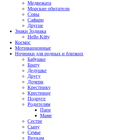
Медвежата
Морские обитатели
Совы
Сафари
Другие
Знаки Зодиака
Hello Kitty
Космос
Мотивационные
Ночники для родных и близких
Бабушке
Брату
Дедушке
Другу
Дочери
Крестнику
Крестнице
Подруге
Родителям
Папе
Маме
Сестре
Сыну
Семье
Внукам