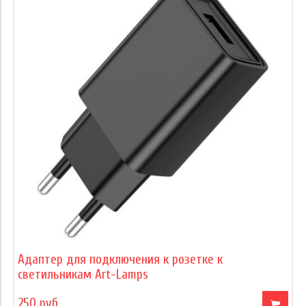
Адаптер для подключения к розетке к
светильникам Art-Lamps
250 руб