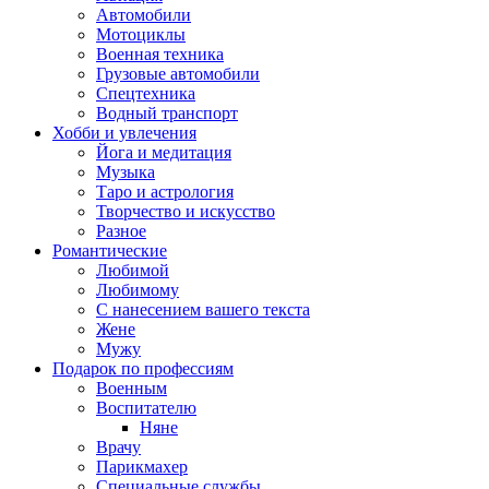
Автомобили
Мотоциклы
Военная техника
Грузовые автомобили
Спецтехника
Водный транспорт
Хобби и увлечения
Йога и медитация
Музыка
Таро и астрология
Творчество и искусство
Разное
Романтические
Любимой
Любимому
С нанесением вашего текста
Жене
Мужу
Подарок по профессиям
Военным
Воспитателю
Няне
Врачу
Парикмахер
Специальные службы