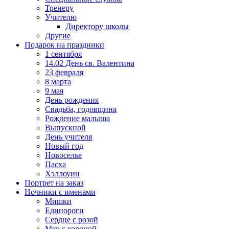
Тренеру
Учителю
Директору школы
Другие
Подарок на праздники
1 сентября
14.02 День св. Валентина
23 февраля
8 марта
9 мая
День рождения
Свадьба, годовщина
Рождение малыша
Выпускной
День учителя
Новый год
Новоселье
Пасха
Хэллоуин
Портрет на заказ
Ночники с именами
Мишки
Единороги
Сердце с розой
Мяч с короной