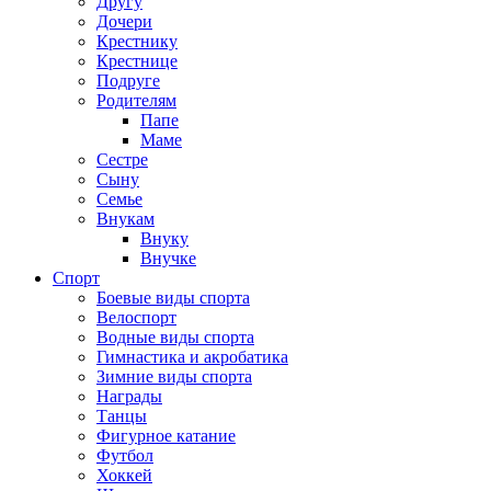
Другу
Дочери
Крестнику
Крестнице
Подруге
Родителям
Папе
Маме
Сестре
Сыну
Семье
Внукам
Внуку
Внучке
Спорт
Боевые виды спорта
Велоспорт
Водные виды спорта
Гимнастика и акробатика
Зимние виды спорта
Награды
Танцы
Фигурное катание
Футбол
Хоккей