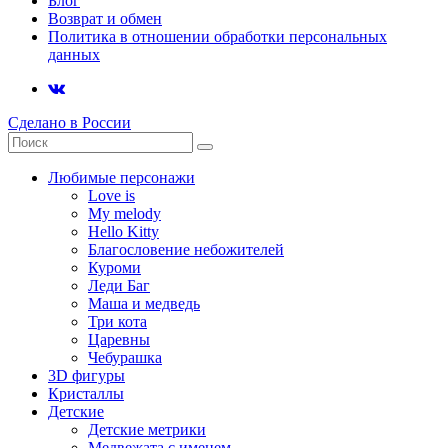
Блог
Возврат и обмен
Политика в отношении обработки персональных
данных
Сделано в России
Любимые персонажи
Love is
My melody
Hello Kitty
Благословение небожителей
Куроми
Леди Баг
Маша и медведь
Три кота
Царевны
Чебурашка
3D фигуры
Кристаллы
Детские
Детские метрики
Медвежата с именем