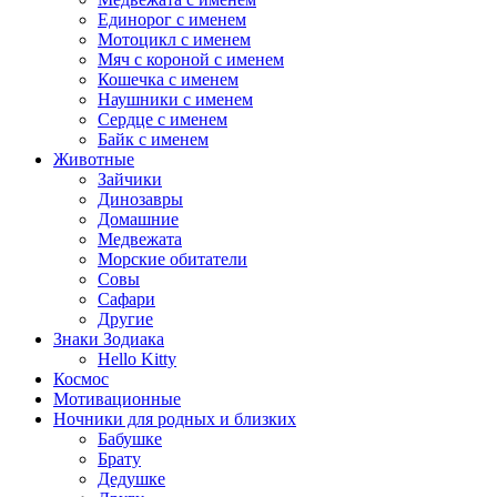
Единорог с именем
Мотоцикл с именем
Мяч с короной с именем
Кошечка с именем
Наушники с именем
Сердце с именем
Байк с именем
Животные
Зайчики
Динозавры
Домашние
Медвежата
Морские обитатели
Совы
Сафари
Другие
Знаки Зодиака
Hello Kitty
Космос
Мотивационные
Ночники для родных и близких
Бабушке
Брату
Дедушке