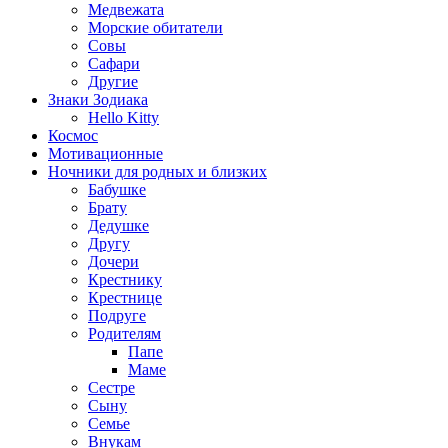
Медвежата
Морские обитатели
Совы
Сафари
Другие
Знаки Зодиака
Hello Kitty
Космос
Мотивационные
Ночники для родных и близких
Бабушке
Брату
Дедушке
Другу
Дочери
Крестнику
Крестнице
Подруге
Родителям
Папе
Маме
Сестре
Сыну
Семье
Внукам