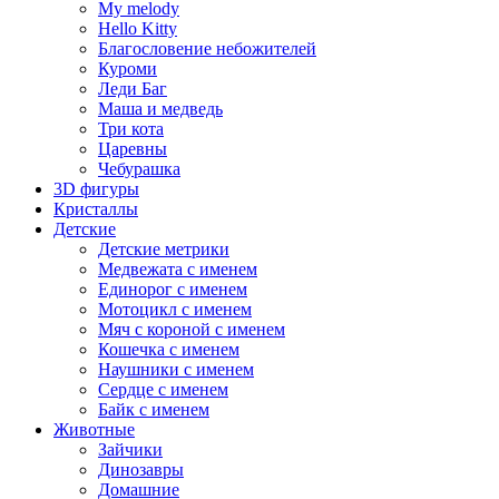
My melody
Hello Kitty
Благословение небожителей
Куроми
Леди Баг
Маша и медведь
Три кота
Царевны
Чебурашка
3D фигуры
Кристаллы
Детские
Детские метрики
Медвежата с именем
Единорог с именем
Мотоцикл с именем
Мяч с короной с именем
Кошечка с именем
Наушники с именем
Сердце с именем
Байк с именем
Животные
Зайчики
Динозавры
Домашние